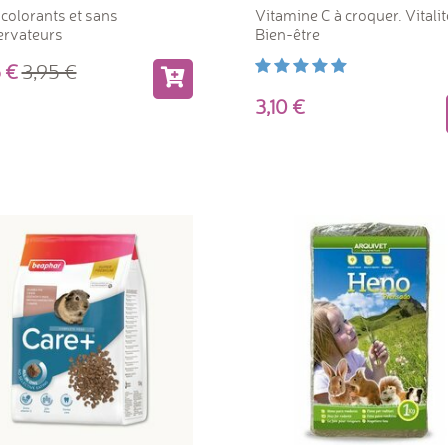
colorants et sans
Vitamine C à croquer. Vitalit
ervateurs
Bien-être
96
3,95
3,10