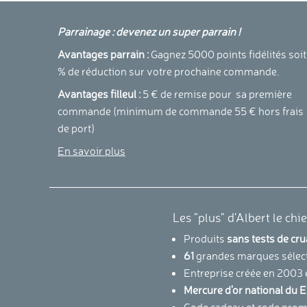
Parrainage : devenez un super parrain !
Avantages parrain :
Gagnez 5000 points fidélités soit
% de réduction sur votre prochaine commande.
Avantages filleul :
5 € de remise pour sa première
commande (minimum de commande 55 € hors frais
de port)
En savoir plus
Les "plus" d'Albert le chi
Produits
sans tests de cr
61
grandes marques sélec
Entreprise créée en 2003 
Mercure d'or national d
Code cadeau et code promo