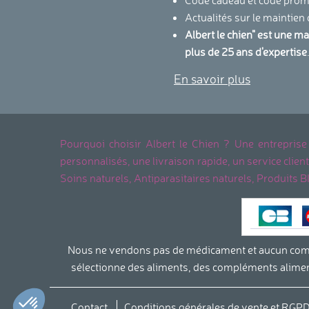
Actualités sur le maintien
Albert le chien" est une m
plus de 25 ans d'expertise
En savoir plus
Pourquoi choisir Albert le Chien ? Une entreprise
personnalisés, une livraison rapide, un service cli
Soins naturels, Antiparasitaires naturels, Produits B
Nous ne vendons pas de médicament et aucun complé
sélectionne des aliments, des compléments aliment
Axeptio consent
Plateforme de Gestion du Consentement : Personnalisez vo
Notre plateforme vous permet d'adapter et de gérer vos param
Contact
Conditions générales de vente et RGP