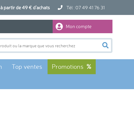
artir de 49 € d'achats
Tél : 07 49 41 76 31
Mon compte
n
Top ventes
Promotions