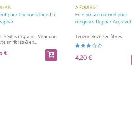
PHAR
ARQUIVET
nt pour Cochon d'Inde 1.5
Foin pressé naturel pour
eaphar
rongeurs 1 kg par Arquivet
céréales ni grains, Vitamine
Teneur élevée en fibres
che en fibres & en
dients naturels
95
lés tout-en-un
4,20