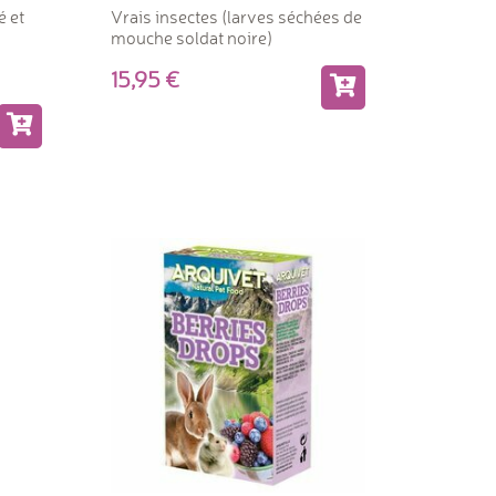
é et
Vrais insectes (larves séchées de
mouche soldat noire)
15,95