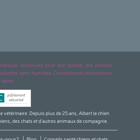
 marques reconnues pour leur qualité, des conseils
, Croquettes semi-humides, Compléments alimentaires,
 lapins.
étérinaire. Depuis plus de 25 ans, Albert le chien
hiens, des chats et d'autres animaux de compagnie.
s réglementations. Personnalisez vos préférences pour contrôler
s-nous?
Blog
Conseils santé chiens et chats