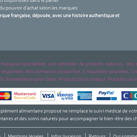
 du pouvoir d'achat selon les marques
arque française, déposée, avec une histoire authentique et
.
 française spécialisée, une sélection de produits naturels, des
ent disponible. Nos domaines d'expertise ; Croquettes naturelles
IO, Alimentation pour chats, Produits pour oiseaux, Produits pour
ment alimentaire proposé ne remplace le suivi médical de votre v
aires et des soins naturels pour accompagner le bien-être des c
s Options
ètres de confidentialité, en garantissant la conformité avec le
D
Mentions légales
Infos livraison
Retours
Qui somme