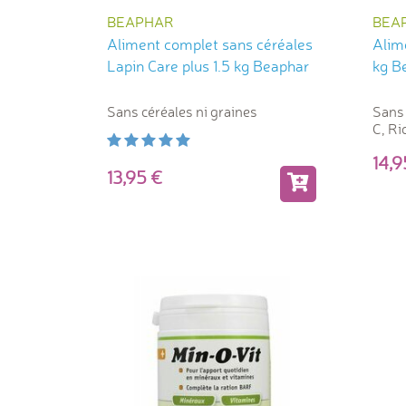
BEAPHAR
BEA
Aliment complet sans céréales
Alime
Lapin Care plus 1.5 kg Beaphar
kg B
Sans céréales ni graines
Sans 
C, Ri
ingré
14,
Granu
13,95