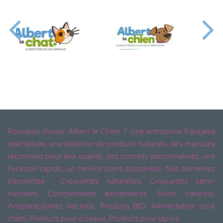
Pourquoi choisir Albert le Chien ? Une entreprise française
spécialisée, une sélection de produits naturels, des marques
reconnues pour leur qualité, des conseils personnalisés, une
livraison rapide, un service client disponible. Nos domaines
d'expertise ; Croquettes naturelles, Croquettes semi-
humides, Compléments alimentaires, Soins naturels,
Antiparasitaires naturels, Produits BIO, Alimentation pour
chats, Produits pour oiseaux, Produits pour lapins.