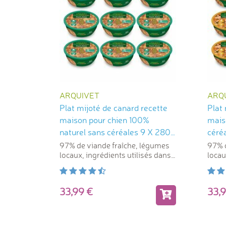
ARQUIVET
ARQ
Plat mijoté de canard recette
Plat 
maison pour chien 100%
mais
naturel sans céréales 9 X 280
céré
g Arquivet
97% de viande fraîche, légumes
97% d
locaux, ingrédients utilisés dans
locau
l'alimentation humaine
l'ali
33,99
33