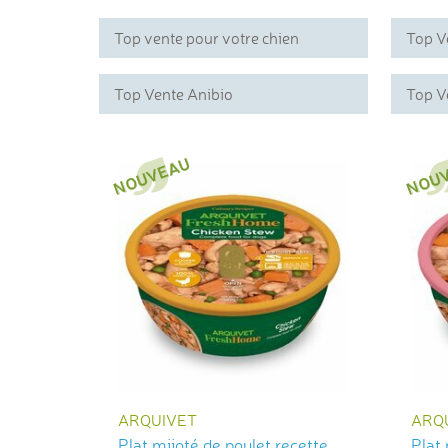
Top vente pour votre chien
Top V
Top Vente Anibio
Top V
ARQUIVET
ARQ
Plat mijoté de poulet recette
Plat 