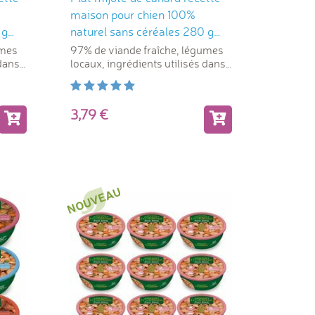
maison pour chien 100%
 g
naturel sans céréales 280 g
Arquivet
umes
97% de viande fraîche, légumes
 dans
locaux, ingrédients utilisés dans
l'alimentation humaine
3,79