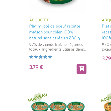
ARQUIVET
ARQ
Plat mijoté de boeuf recette
Plat 
maison pour chien 100%
rece
naturel sans céréales 280 g
100%
Arquivet
280 
97% de viande fraîche, légumes
97% d
locaux, ingrédients utilisés dans
locau
l'alimentation humaine
l'ali
3,
3,79