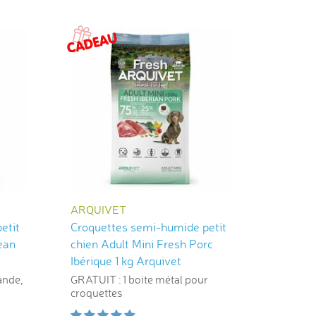
ARQUIVET
etit
Croquettes semi-humide petit
ean
chien Adult Mini Fresh Porc
Ibérique 1 kg Arquivet
ande,
GRATUIT : 1 boite métal pour
croquettes