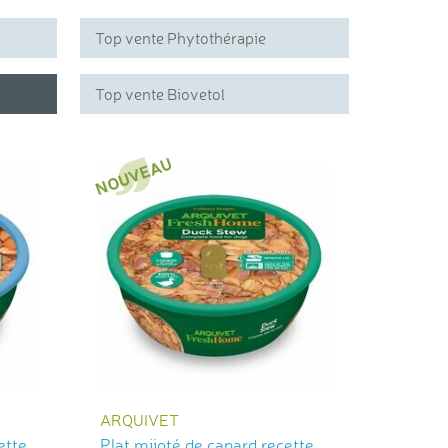
Top vente Phytothérapie
Top vente Biovetol
ARQUIVET
ette
Plat mijoté de canard recette