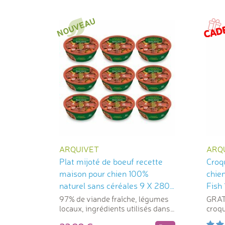
ARQUIVET
ARQ
Plat mijoté de boeuf recette
Croq
maison pour chien 100%
chie
naturel sans céréales 9 X 280
Fish 
g Arquivet
97% de viande fraîche, légumes
GRATU
locaux, ingrédients utilisés dans
croqu
l'alimentation humaine