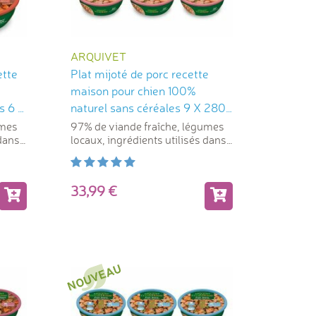
ARQUIVET
ette
Plat mijoté de porc recette
maison pour chien 100%
s 6 X
naturel sans céréales 9 X 280
g Arquivet
umes
97% de viande fraîche, légumes
 dans
locaux, ingrédients utilisés dans
l'alimentation humaine
33,99