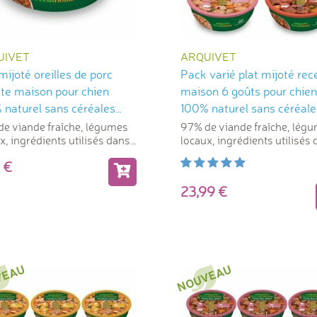
UIVET
ARQUIVET
mijoté oreilles de porc
Pack varié plat mijoté rec
tte maison pour chien
maison 6 goûts pour chien
 naturel sans céréales
100% naturel sans céréale
g Arquivet
280 g Arquivet
e viande fraîche, légumes
97% de viande fraîche, lég
x, ingrédients utilisés dans
locaux, ingrédients utilisés
mentation humaine
l'alimentation humaine
79
23,99