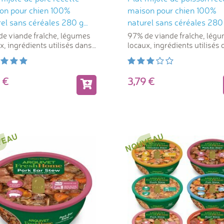
on pour chien 100%
maison pour chien 100%
rel sans céréales 280 g
naturel sans céréales 280
ivet
Arquivet
e viande fraîche, légumes
97% de viande fraîche, lég
x, ingrédients utilisés dans
locaux, ingrédients utilisés
mentation humaine
l'alimentation humaine
79
3,79