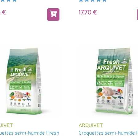
35
17,70
UIVET
ARQUIVET
uettes semi-humide Fresh
Croquettes semi-humide 