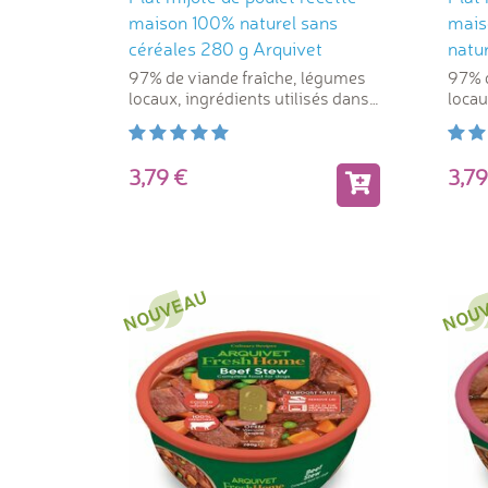
maison 100% naturel sans
mais
céréales 280 g Arquivet
natu
Arqu
97% de viande fraîche, légumes
97% d
locaux, ingrédients utilisés dans
locau
l'alimentation humaine
l'ali
3,79
3,