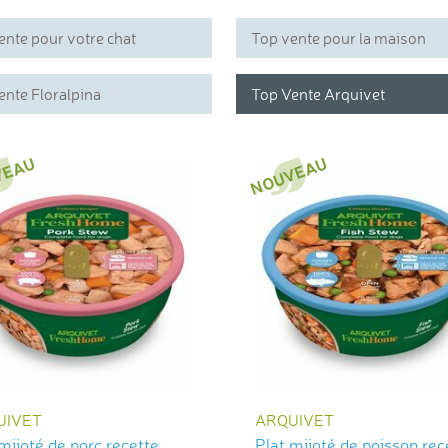
ente pour votre chat
Top vente pour la maison
ente Floralpina
Top Vente Arquivet
UIVET
ARQUIVET
mijoté de porc recette
Plat mijoté de poisson rec