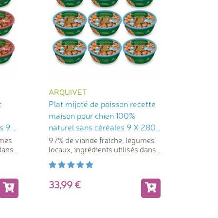
ARQUIVET
c
Plat mijoté de poisson recette
maison pour chien 100%
s 9 X
naturel sans céréales 9 X 280
g Arquivet
umes
97% de viande fraîche, légumes
 dans
locaux, ingrédients utilisés dans
l'alimentation humaine
33,99