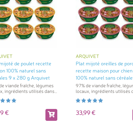
UIVET
ARQUIVET
mijoté de poulet recette
Plat mijoté oreilles de por
on 100% naturel sans
recette maison pour chien
ales 9 x 280 g Arquivet
100% naturel sans céréale
280 g Arquivet
e viande fraîche, légumes
97% de viande fraîche, lég
x, ingrédients utilisés dans
locaux, ingrédients utilisés
mentation humaine
l'alimentation humaine
,99
33,99