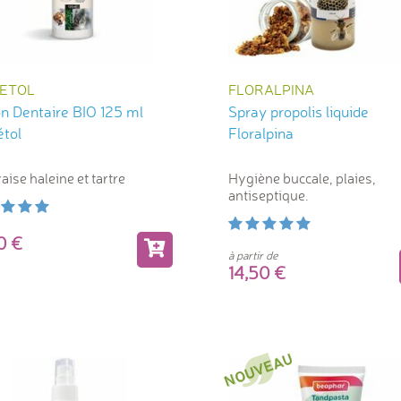
VETOL
FLORALPINA
on Dentaire BIO 125 ml
Spray propolis liquide
étol
Floralpina
ise haleine et tartre
Hygiène buccale, plaies,
antiseptique.
90
à partir de
14,50