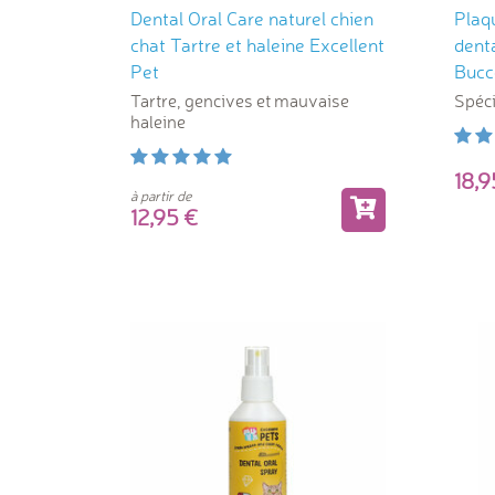
Dental Oral Care naturel chien
Plaq
chat Tartre et haleine Excellent
denta
Pet
Bucc
Tartre, gencives et mauvaise
Spéci
haleine
18,
à partir de
12,95