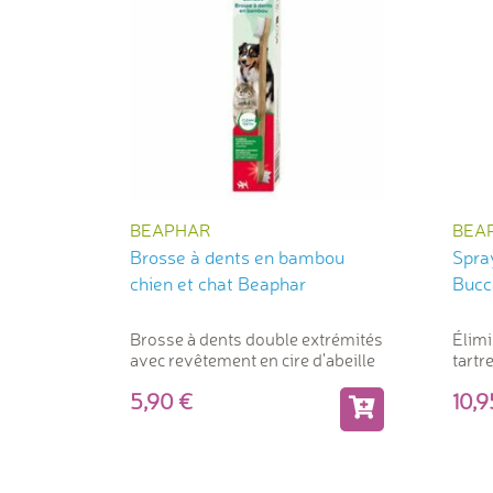
BEAPHAR
BEA
Brosse à dents en bambou
Spray
chien et chat Beaphar
Bucc
Brosse à dents double extrémités
Élimi
avec revêtement en cire d'abeille
tartr
5,90
10,