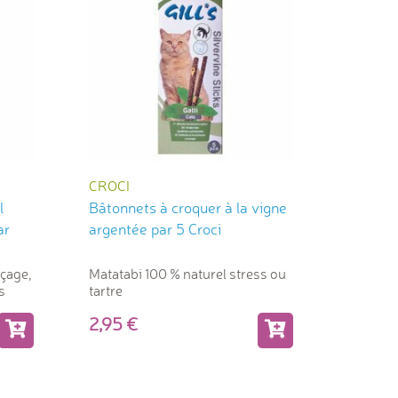
CROCI
l
Bâtonnets à croquer à la vigne
ar
argentée par 5 Croci
nçage,
Matatabi 100 % naturel stress ou
s
tartre
2,95