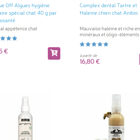
ue Off Algues hygiène
Complex dental Tartre et
ire spécial chat 40 g par
Haleine chien chat Anibio
osanté
al appétence chat
Mauvaise haleine et riche en
minéraux et oligo-éléments
95
à partir de
16,80