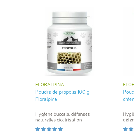
FLORALPINA
FLO
Poudre de propolis 100 g
Poudr
Floralpina
Hygiène buccale, défenses
Hygiè
naturelles cicatrisation
défen