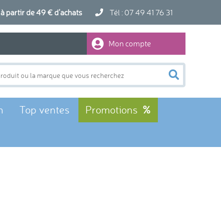
artir de 49 € d'achats
Tél : 07 49 41 76 31
Mon compte
n
Top ventes
Promotions