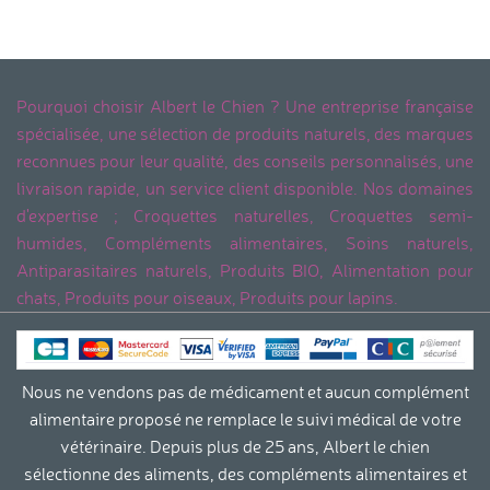
Pourquoi choisir Albert le Chien ? Une entreprise française
spécialisée, une sélection de produits naturels, des marques
reconnues pour leur qualité, des conseils personnalisés, une
livraison rapide, un service client disponible. Nos domaines
d'expertise ; Croquettes naturelles, Croquettes semi-
humides, Compléments alimentaires, Soins naturels,
Antiparasitaires naturels, Produits BIO, Alimentation pour
chats, Produits pour oiseaux, Produits pour lapins.
Nous ne vendons pas de médicament et aucun complément
alimentaire proposé ne remplace le suivi médical de votre
vétérinaire. Depuis plus de 25 ans, Albert le chien
sélectionne des aliments, des compléments alimentaires et