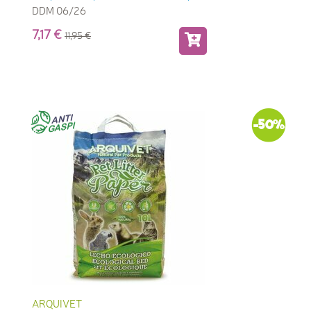
DDM 06/26
7,17
11,95
-50%
ARQUIVET