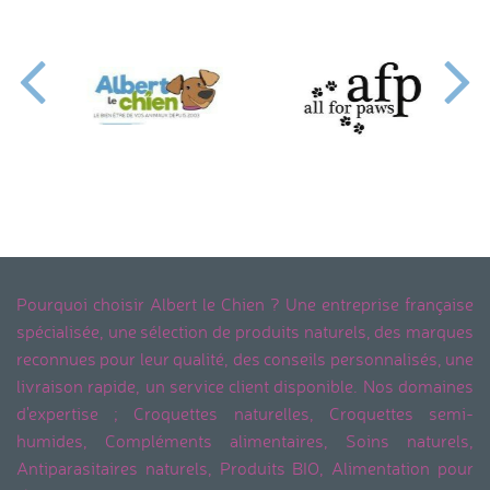
Pourquoi choisir Albert le Chien ? Une entreprise française
spécialisée, une sélection de produits naturels, des marques
reconnues pour leur qualité, des conseils personnalisés, une
livraison rapide, un service client disponible. Nos domaines
d'expertise ; Croquettes naturelles, Croquettes semi-
humides, Compléments alimentaires, Soins naturels,
Antiparasitaires naturels, Produits BIO, Alimentation pour