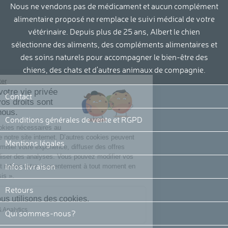
Nous ne vendons pas de médicament et aucun complément
alimentaire proposé ne remplace le suivi médical de votre
vétérinaire. Depuis plus de 25 ans, Albert le chien
sélectionne des aliments, des compléments alimentaires et
des soins naturels pour accompagner le bien-être des
chiens, des chats et d'autres animaux de compagnie.
Continuer sans accepter
La protection de votre vie privée
Contact
et le respect de vos droits sont
importants pour nous.
Conditions générales de vente et RGPD
Nous utilisons des cookies nécessaires au
bon fonctionnement de notre site internet. D’autres cookies peuvent
Mentions légales
être utilisées pour optimiser votre expérience, diffuser des offres
personnalisées ou réaliser des analyses. Vous pouvez modifier vos
Infos livraison
préférences cookies et retirer votre consentement à tout moment en
cliquant sur « Je choisis ».
Retours
Voici pourquoi nous utilisons des cookies.
Mesure d'audience & Analytics
Qui sommes-nous?