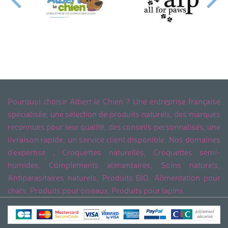
Pourquoi choisir Albert le Chien ? Une entreprise française
spécialisée, une sélection de produits naturels, des marques
reconnues pour leur qualité, des conseils personnalisés, une
livraison rapide, un service client disponible. Nos domaines
d'expertise ; Croquettes naturelles, Croquettes semi-
humides, Compléments alimentaires, Soins naturels,
Antiparasitaires naturels, Produits BIO, Alimentation pour
chats, Produits pour oiseaux, Produits pour lapins.