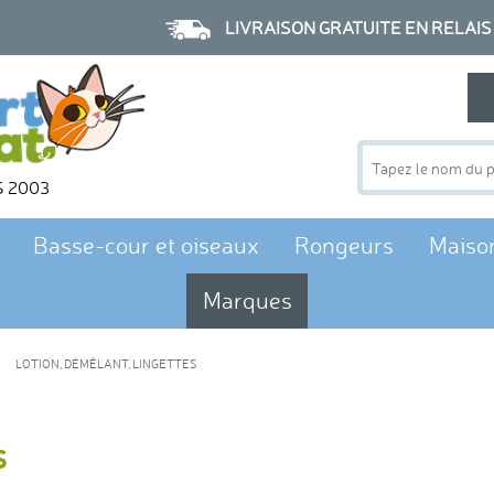
LIVRAISON GRATUITE EN RELAIS à p
S 2003
Basse-cour et oiseaux
Rongeurs
Maiso
Marques
LOTION, DÉMÊLANT, LINGETTES
s