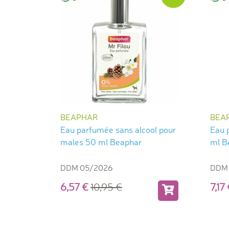
BEAPHAR
BEA
Eau parfumée sans alcool pour
Eau 
males 50 ml Beaphar
ml B
DDM 05/2026
DDM
6,57
10,95
7,1