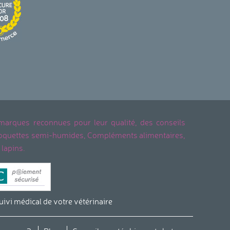
 marques reconnues pour leur qualité, des conseils
, Croquettes semi-humides, Compléments alimentaires,
 lapins.
vi médical de votre vétérinaire
s réglementations. Personnalisez vos préférences pour contrôler