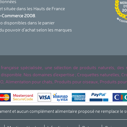
tionnées
et située dans les Hauts de France
u E-Commerce 2008
.
 disponibles dans le panier
 du pouvoir d'achat selon les marques
 française spécialisée, une sélection de produits naturels, des
ent disponible. Nos domaines d'expertise ; Croquettes naturelles
IO, Alimentation pour chats, Produits pour oiseaux, Produits pour
ent et aucun complément alimentaire proposé ne remplace le sui
s Options
ètres de confidentialité, en garantissant la conformité avec le