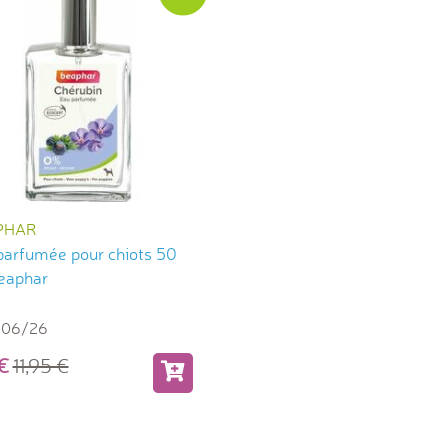
PHAR
parfumée pour chiots 50
eaphar
 06/26
7
11,95