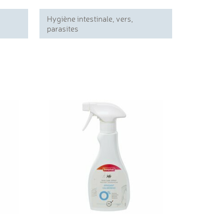
Hygiène intestinale, vers,
parasites