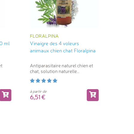
FLORALPINA
40 ml
Vinaigre des 4 voleurs
animaux chien chat Floralpina
et
Antiparasitaire naturel chien et
chat, solution naturelle
antiparasitaire sans danger
à partir de
6,51