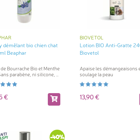
PHAR
BIOVETOL
y démêlant bio chien chat
Lotion BIO Anti-Gratte 2
ml Beaphar
Biovetol
 de Bourrache Bio et Menthe
Apaise les démangeaisons 
Sans parabène, ni silicone, ni
soulage la peau
ant et sans alcool
95
13,90
-40%