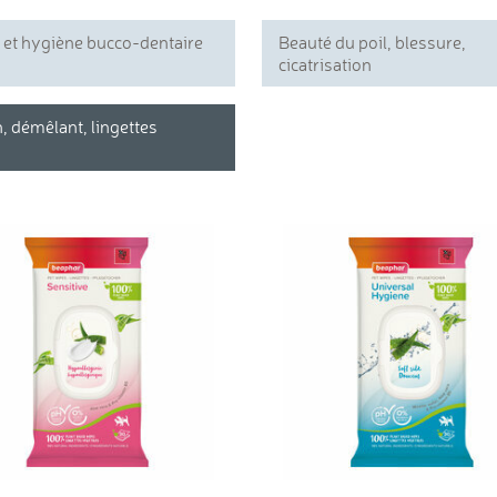
e et hygiène bucco-dentaire
Beauté du poil, blessure,
cicatrisation
, démêlant, lingettes