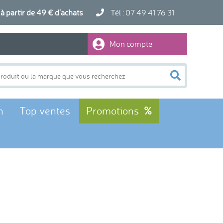
artir de 49 € d'achats
Tél : 07 49 41 76 31
Mon compte
n
Top ventes
Promotions