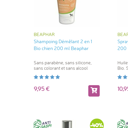
BEAPHAR
BEA
Shampoing Démêlant 2 en 1
Spra
Bio chien 200 ml Beaphar
200 
Sans parabène, sans silicone,
Huile
sans colorant et sans alcool
Bio. 
color
9,95
10,
-40%