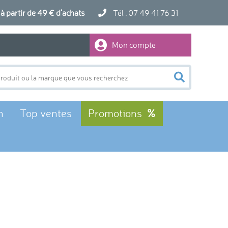
artir de 49 € d'achats
Tél : 07 49 41 76 31
Mon compte
n
Top ventes
Promotions