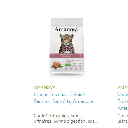
AMANOVA
AMA
Croquettes chat stérilisé
Croqu
Saumon frais 6 kg Amanova
Poiss
Ama
Contrôle du poids, soins
Contr
urinaires, bonne digestion, pas
urina
de farine de viande.
Diges