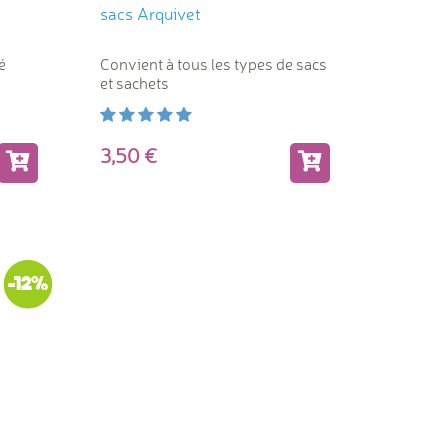
sacs Arquivet
é
Convient à tous les types de sacs
et sachets
3,50
-12%