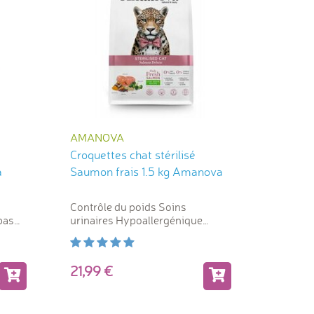
AMANOVA
Croquettes chat stérilisé
a
Saumon frais 1.5 kg Amanova
Contrôle du poids Soins
pas
urinaires Hypoallergénique
Digestion
21,99