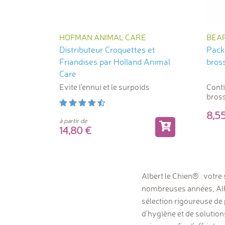
HOFMAN ANIMAL CARE
BEA
Distributeur Croquettes et
Pack
Friandises par Holland Animal
bros
Care
Evite l'ennui et le surpoids
Contie
bross
8,
à partir de
14,80
Albert le Chien® : votre 
nombreuses années, Albe
sélection rigoureuse de 
d'hygiène et de solutio