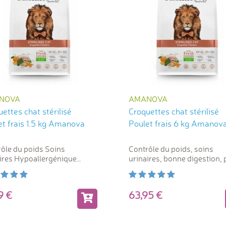
NOVA
AMANOVA
ettes chat stérilisé
Croquettes chat stérilisé
et frais 1.5 kg Amanova
Poulet frais 6 kg Amanov
ôle du poids Soins
Contrôle du poids, soins
ires Hypoallergénique
urinaires, bonne digestion, 
tion
de farine de viande.
99
63,95