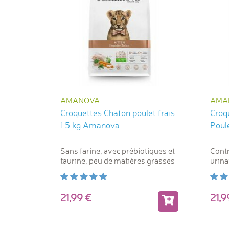
AMANOVA
AMA
Croquettes Chaton poulet frais
Croqu
1.5 kg Amanova
Poul
Sans farine, avec prébiotiques et
Contr
taurine, peu de matières grasses
urina
Diges
21,99
21,