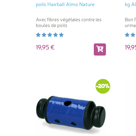
poils Hairball Almo Nature
kg A
Avec fibres végétales contre les
Bon 
boules de poils
urina
19,95
19,
-20%