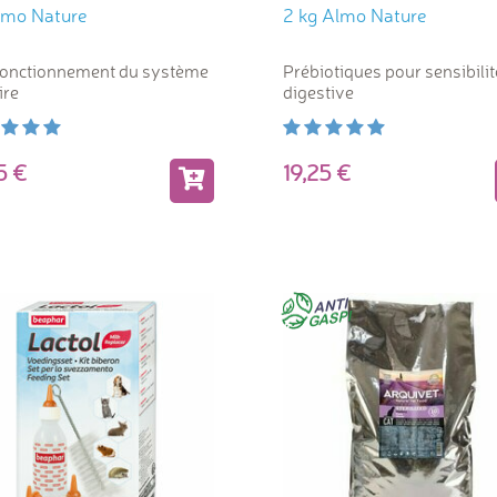
lmo Nature
2 kg Almo Nature
fonctionnement du système
Prébiotiques pour sensibilit
ire
digestive
95
19,25