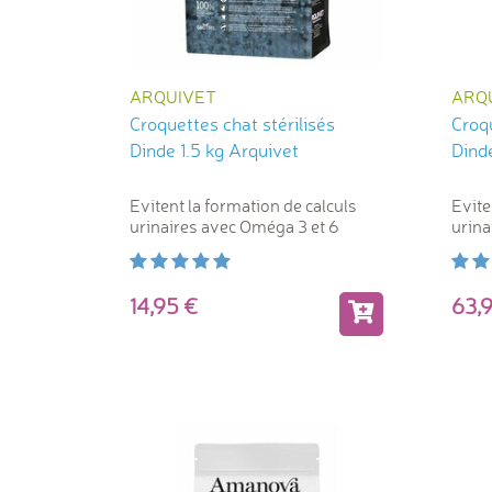
ARQUIVET
ARQ
Croquettes chat stérilisés
Croqu
Dinde 1.5 kg Arquivet
Dind
Evitent la formation de calculs
Evite
urinaires avec Oméga 3 et 6
urina
14,95
63