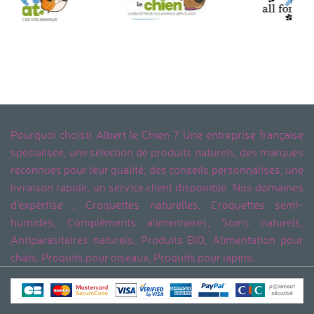
Pourquoi choisir Albert le Chien ? Une entreprise française
spécialisée, une sélection de produits naturels, des marques
reconnues pour leur qualité, des conseils personnalisés, une
livraison rapide, un service client disponible. Nos domaines
d'expertise ; Croquettes naturelles, Croquettes semi-
humides, Compléments alimentaires, Soins naturels,
Antiparasitaires naturels, Produits BIO, Alimentation pour
chats, Produits pour oiseaux, Produits pour lapins.