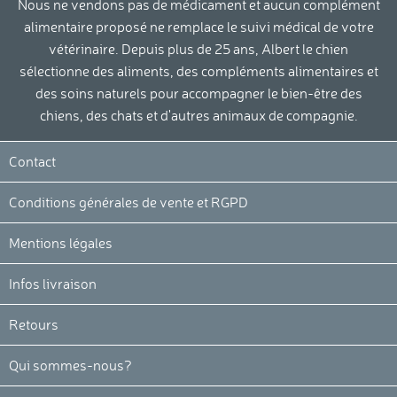
Nous ne vendons pas de médicament et aucun complément
alimentaire proposé ne remplace le suivi médical de votre
vétérinaire. Depuis plus de 25 ans, Albert le chien
sélectionne des aliments, des compléments alimentaires et
des soins naturels pour accompagner le bien-être des
chiens, des chats et d'autres animaux de compagnie.
Continuer sans accepter
La protection de votre vie privée
Contact
et le respect de vos droits sont
importants pour nous.
Conditions générales de vente et RGPD
Nous utilisons des cookies nécessaires au bon fonctionnement de
notre site internet. D’autres cookies peuvent être utilisées pour
Mentions légales
optimiser votre expérience, diffuser des offres personnalisées ou
réaliser des analyses. Vous pouvez modifier vos préférences cookies
Infos livraison
et retirer votre consentement à tout moment en cliquant sur « Je
choisis ».
Retours
Voici pourquoi nous utilisons des cookies.
Mesure d'audience & Analytics
Qui sommes-nous?