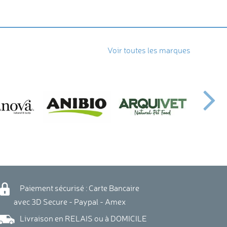
Voir toutes les marques
Paiement sécurisé : Carte Bancaire
vec 3D Secure - Paypal - Amex
Livraison en RELAIS ou à DOMICILE