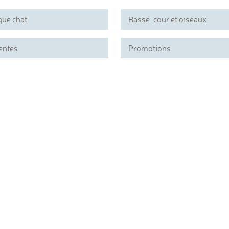
que chat
Basse-cour et oiseaux
entes
Promotions