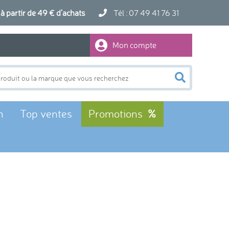
artir de 49 € d'achats
Tél : 07 49 41 76 31
Mon compte
n
Top ventes
Promotions