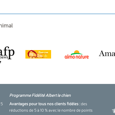
animal
Programme Fidélité Albert le chien
a
 5
Avantages pour tous nos clients fidéles :
des
réductions de 5 à 10 % avec le nombre de points