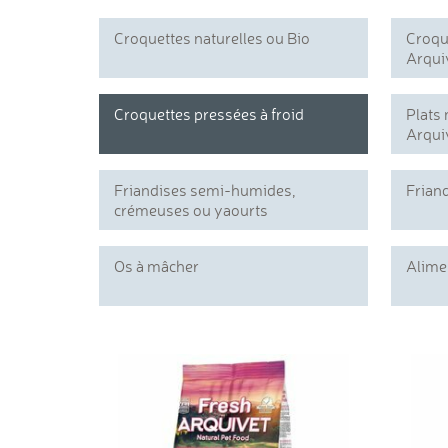
Croquettes naturelles ou Bio
Croqu
Arqui
Croquettes pressées à froid
Plats 
Arqui
Friandises semi-humides,
Friand
crémeuses ou yaourts
Os à mâcher
Alime