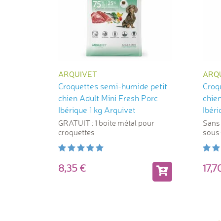
ARQUIVET
ARQ
Croquettes semi-humide petit
Croq
chien Adult Mini Fresh Porc
chien
Ibérique 1 kg Arquivet
Ibéri
GRATUIT : 1 boite métal pour
Sans 
croquettes
sous-
8,35
17,