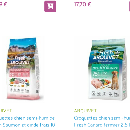
99
17,70
UIVET
ARQUIVET
uettes chien semi-humide
Croquettes chien semi-h
h Saumon et dinde frais 10
Fresh Canard fermier 2.5 