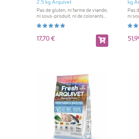
2.5 kg Arquivet
kg A
Pas de gluten, ni farine de viande,
Pas d
ni sous-produit, ni de colorants
ni so
artificiels
artifi
17,70
51,