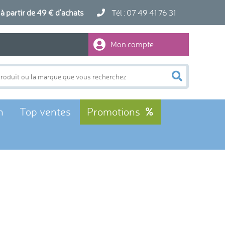
artir de 49 € d'achats
Tél : 07 49 41 76 31
Mon compte
n
Top ventes
Promotions