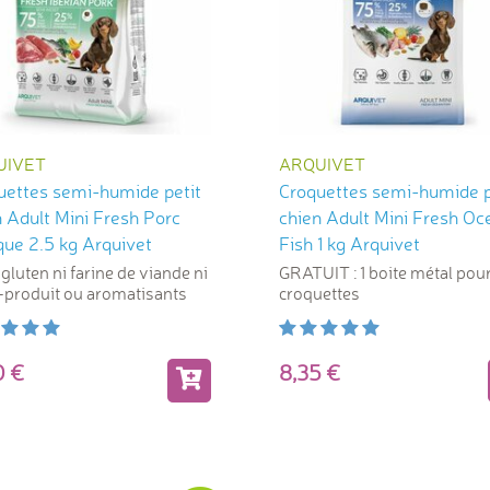
UIVET
ARQUIVET
uettes semi-humide petit
Croquettes semi-humide p
 Adult Mini Fresh Porc
chien Adult Mini Fresh Oc
que 2.5 kg Arquivet
Fish 1 kg Arquivet
gluten ni farine de viande ni
GRATUIT : 1 boite métal pou
produit ou aromatisants
croquettes
70
8,35