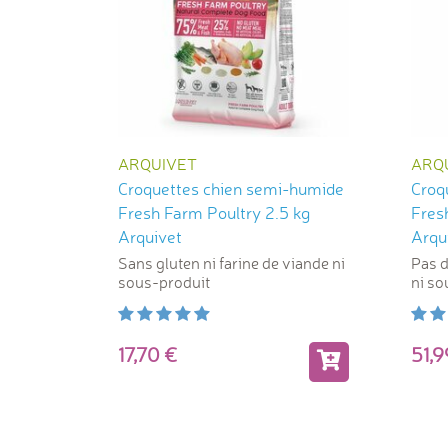
ARQUIVET
ARQ
Croquettes chien semi-humide
Croq
Fresh Farm Poultry 2.5 kg
Fres
Arquivet
Arqu
Sans gluten ni farine de viande ni
Pas d
sous-produit
ni so
artifi
17,70
51,