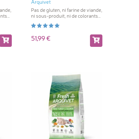
Arquivet
iande,
Pas de gluten, ni farine de viande,
ants
ni sous-produit, ni de colorants
artificiels
51,99