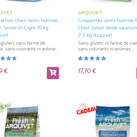
UIVET
ARQUIVET
uettes chien semi-humide
Croquettes semi-humide 
 Senior et Light 10 kg
Chiot Junior dinde saumon 
ivet
2.5 kg Arquivet
gluten, sans farine de
Sans gluten, ni farine de via
e, sans colorants ni arômes
sans colorants ni arômes
ciels
artificiels.
99
17,70