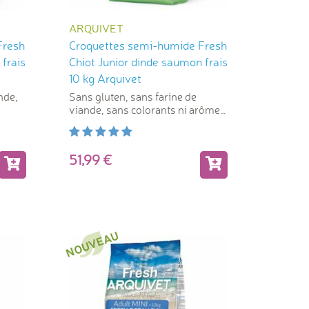
ARQUIVET
Fresh
Croquettes semi-humide Fresh
frais
Chiot Junior dinde saumon frais
10 kg Arquivet
nde,
Sans gluten, sans farine de
viande, sans colorants ni arômes
artificiels
51,99