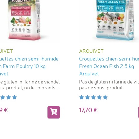
UIVET
ARQUIVET
uettes chien semi-humide
Croquettes chien semi-h
h Farm Poultry 10 kg
Fresh Ocean Fish 2.5 kg
ivet
Arquivet
e gluten, ni farine de viande,
Pas de gluten ni farine de vi
us-produit, ni de colorants
pas de sous-produit
ciels
99
17,70