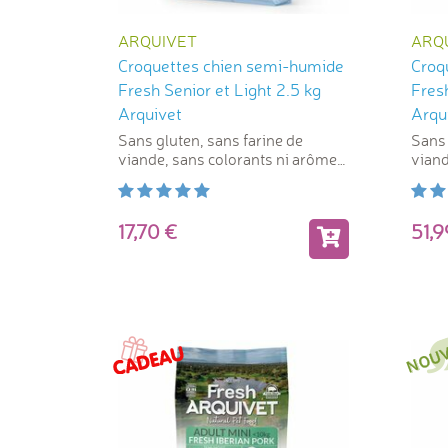
ARQUIVET
ARQ
Croquettes chien semi-humide
Croq
Fresh Senior et Light 2.5 kg
Fresh
Arquivet
Arqu
Sans gluten, sans farine de
Sans 
viande, sans colorants ni arômes
viand
artificiels
artifi
17,70
51,