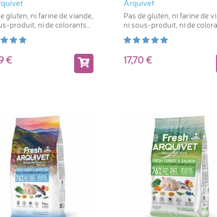
rquivet
Arquivet
e gluten, ni farine de viande,
Pas de gluten, ni farine de v
us-produit, ni de colorants
ni sous-produit, ni de color
ciels
artificiels
99
17,70