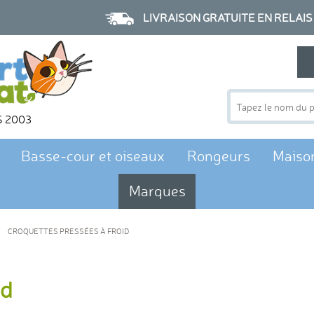
LIVRAISON GRATUITE EN RELAIS à p
S 2003
Basse-cour et oiseaux
Rongeurs
Maiso
Marques
CROQUETTES PRESSÉES À FROID
id