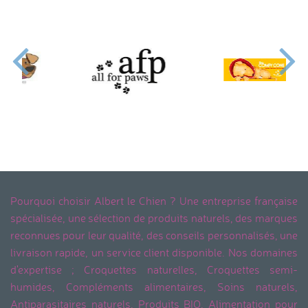
Pourquoi choisir Albert le Chien ? Une entreprise française
spécialisée, une sélection de produits naturels, des marques
reconnues pour leur qualité, des conseils personnalisés, une
livraison rapide, un service client disponible. Nos domaines
d'expertise ; Croquettes naturelles, Croquettes semi-
humides, Compléments alimentaires, Soins naturels,
Antiparasitaires naturels, Produits BIO, Alimentation pour