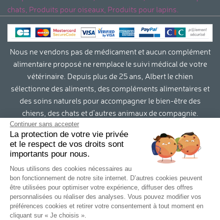
chats, Produits pour oiseaux, Produits pour lapins.
Nous ne vendons pas de médicament et aucun complément
alimentaire proposé ne remplace le suivi médical de votre
vétérinaire. Depuis plus de 25 ans, Albert le chien
sélectionne des aliments, des compléments alimentaires et
des soins naturels pour accompagner le bien-être des
chiens, des chats et d'autres animaux de compagnie.
Continuer sans accepter
La protection de votre vie privée
Contact
et le respect de vos droits sont
importants pour nous.
Conditions générales de vente et RGPD
Nous utilisons des cookies nécessaires au
bon fonctionnement de notre site internet. D’autres cookies peuvent
Mentions légales
être utilisées pour optimiser votre expérience, diffuser des offres
personnalisées ou réaliser des analyses. Vous pouvez modifier vos
Infos livraison
préférences cookies et retirer votre consentement à tout moment en
cliquant sur « Je choisis ».