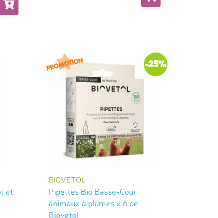
-25%
BIOVETOL
t et
Pipettes Bio Basse-Cour
animaux à plumes x 6 de
Biovetol