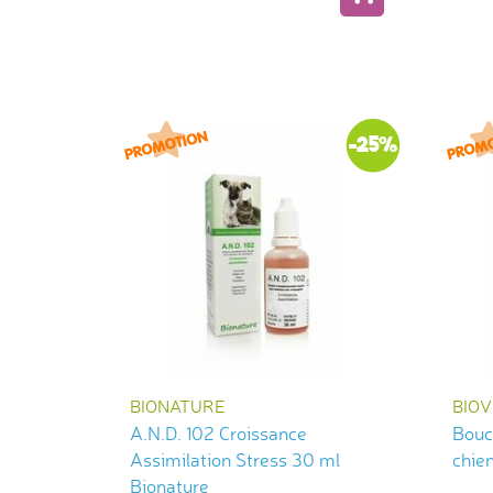
-25%
BIONATURE
BIO
A.N.D. 102 Croissance
Bouc
Assimilation Stress 30 ml
chien
Bionature