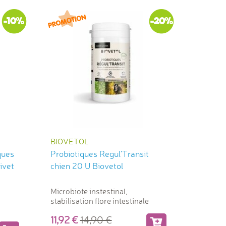
-10%
-20%
BIOVETOL
ques
Probiotiques Regul'Transit
ivet
chien 20 U Biovetol
Microbiote instestinal,
stabilisation flore intestinale
11,92
14,90