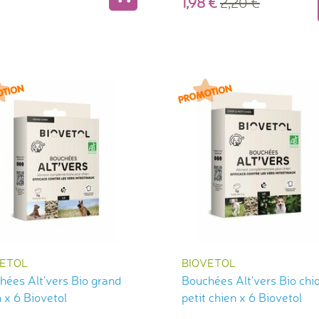
1,98
2,20
VETOL
BIOVETOL
hées Alt'vers Bio grand
Bouchées Alt'vers Bio chio
 x 6 Biovetol
petit chien x 6 Biovetol