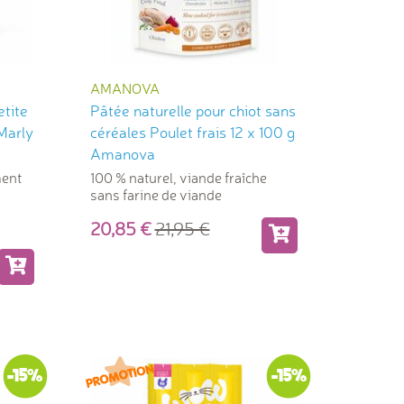
AMANOVA
etite
Pâtée naturelle pour chiot sans
 Marly
céréales Poulet frais 12 x 100 g
Amanova
ment
100 % naturel, viande fraîche
sans farine de viande
20,85
21,95
-15%
-15%