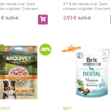
de viande crue. Sans
97 % de viande crue. Sans
les ni gluten. Convient
céréales ni gluten. Convient
ement comme aliment.
également comme aliment.
93
3,25
2,93
3,25
-10%
UIVET
BRIT