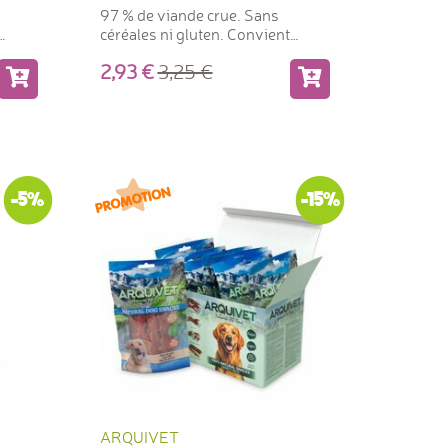
97 % de viande crue. Sans
céréales ni gluten. Convient
également comme aliment.
2,93
3,25
-5%
-15%
ARQUIVET