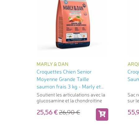
MARLY & DAN
ARQ
Croquettes Chien Senior
Croq
Moyenne Grande Taille
Saum
saumon frais 3 kg - Marly et
Dan
Soutient les articulations avec la
Sac r
glucosamine et la chondroïtine
sur le
25,56
26,90
55