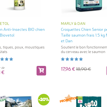
VETOL
MARLY & DAN
n Anti-Insectes BIO chien
Croquettes Chien Senior p
Biovetol
Taille saumon frais 1.5 kg
et Dan
, tiques, poux, moustiques
Soutient le bon fonctionne
ûtats
du cerveau avec le saumon
r de
17,96
18,90
71
-20%