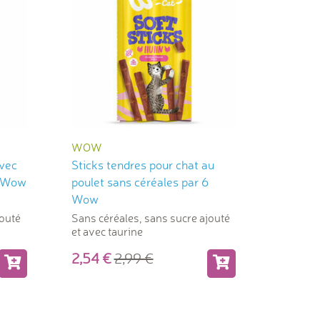
WOW
avec
Sticks tendres pour chat au
6 Wow
poulet sans céréales par 6
Wow
jouté
Sans céréales, sans sucre ajouté
et avec taurine
2,54
2,99