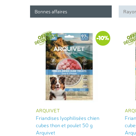
Bonnes affaires
Rayon
-10%
ARQUIVET
ARQ
Friandises lyophilisées chien
Frian
cubes thon et poulet 50 g
cubes
Arquivet
Arqu