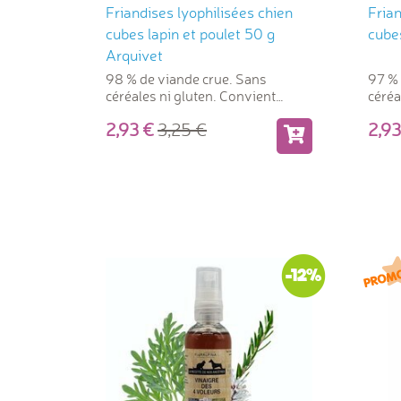
Friandises lyophilisées chien
Frian
cubes lapin et poulet 50 g
cube
Arquivet
98 % de viande crue. Sans
97 % 
céréales ni gluten. Convient
céréa
également comme aliment.
égal
2,93
3,25
2,
-12%