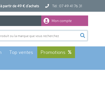
artir de 49 € d'achats
Tél : 07 49 41 76 31
Mon compte
n
Top ventes
Promotions