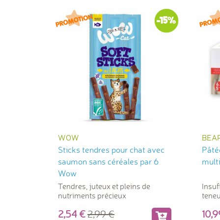
-15%
WOW
BEA
Sticks tendres pour chat avec
Pâté
saumon sans céréales par 6
mult
Wow
Tendres, juteux et pleins de
Insuf
nutriments précieux
teneu
proté
2,54
2,99
10,