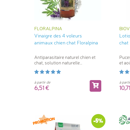
FLORALPINA
BIO
Vinaigre des 4 voleurs
Lotio
animaux chien chat Floralpina
chat 
Antiparasitaire naturel chien et
Puces
chat, solution naturelle
et ao
antiparasitaire sans danger
à partir de
à parti
6,51
10,
-5%