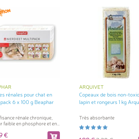
PHAR
ARQUIVET
es rénales pour chat en
Copeaux de bois non-toxi
ipack 6 x 100 g Beaphar
lapin et rongeurs 1 kg Arqu
fisance rénale chronique,
Très absorbante
r faible en phosphore et en
ines
99