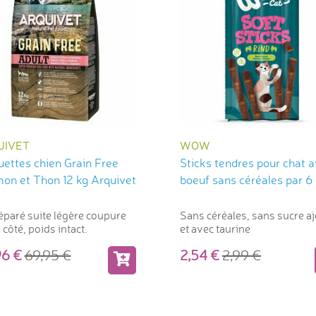
UIVET
WOW
uettes chien Grain Free
Sticks tendres pour chat 
on et Thon 12 kg Arquivet
boeuf sans céréales par 
éparé suite légère coupure
Sans céréales, sans sucre a
 côté, poids intact.
et avec taurine
,96
69,95
2,54
2,99