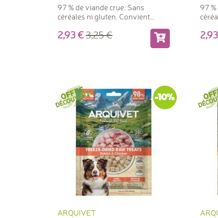
97 % de viande crue. Sans
97 % 
céréales ni gluten. Convient
céréa
également comme aliment.
égal
2,93
3,25
2,
-10%
ARQUIVET
ARQ