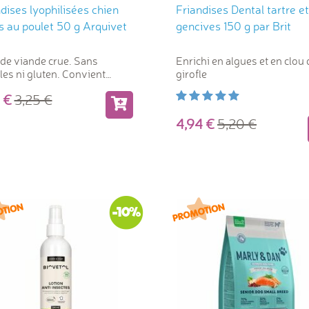
dises lyophilisées chien
Friandises Dental tartre et
s au poulet 50 g Arquivet
gencives 150 g par Brit
de viande crue. Sans
Enrichi en algues et en clou 
les ni gluten. Convient
girofle
ement comme aliment.
93
3,25
4,94
5,20
-10%