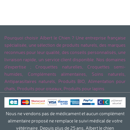
Pourquoi choisir Albert le Chien ? Une entreprise française
spécialisée, une sélection de produits naturels, des marques
reconnues pour leur qualité, des conseils personnalisés, une
livraison rapide, un service client disponible. Nos domaines
d'expertise ; Croquettes naturelles, Croquettes semi-
humides, Compléments alimentaires, Soins naturels,
Antiparasitaires naturels, Produits BIO, Alimentation pour
chats, Produits pour oiseaux, Produits pour lapins.
Nous ne vendons pas de médicament et aucun complément
alimentaire proposé ne remplace le suivi médical de votre
vétérinaire. Depuis plus de 25 ans, Albert le chien