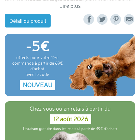
Lire plus
verticales). Coloris divers. Vendu à l'unité.
Détail du produit
-5
offerts pour votre 1ère
commande à partir de 69
d'achat
avec le code
NOUVEAU
Chez vous ou en relais à partir du
12 août 2026
Livraison gratuite dans les relais (à partir de 49€ d'achat)