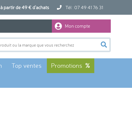
artir de 49 € d'achats
Tél : 07 49 41 76 31
Mon compte
n
Top ventes
Promotions