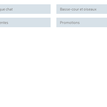
que chat
Basse-cour et oiseaux
entes
Promotions