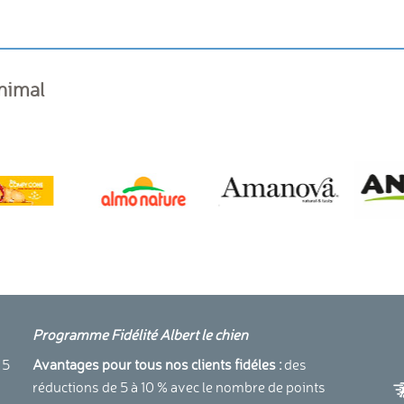
animal
Programme Fidélité Albert le chien
a
 5
Avantages pour tous nos clients fidéles :
des
réductions de 5 à 10 % avec le nombre de points