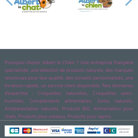
Pourquoi choisir Albert le Chien ? Une entreprise française
spécialisée, une sélection de produits naturels, des marques
reconnues pour leur qualité, des conseils personnalisés, une
livraison rapide, un service client disponible. Nos domaines
d'expertise ; Croquettes naturelles, Croquettes semi-
humides, Compléments alimentaires, Soins naturels,
Antiparasitaires naturels, Produits BIO, Alimentation pour
chats, Produits pour oiseaux, Produits pour lapins.