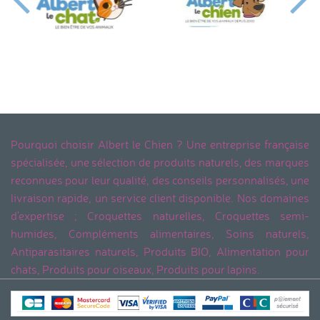
Pourquoi choisir Albert le Chien ? Une entreprise française
spécialisée, une sélection de produits naturels, des marques
reconnues pour leur qualité, des conseils personnalisés, une
livraison rapide, un service client disponible. Nos domaines
d'expertise ; Croquettes naturelles, Croquettes semi-
humides, Compléments alimentaires, Soins naturels,
Antiparasitaires naturels, Produits BIO, Alimentation pour
chats, Produits pour oiseaux, Produits pour lapins.