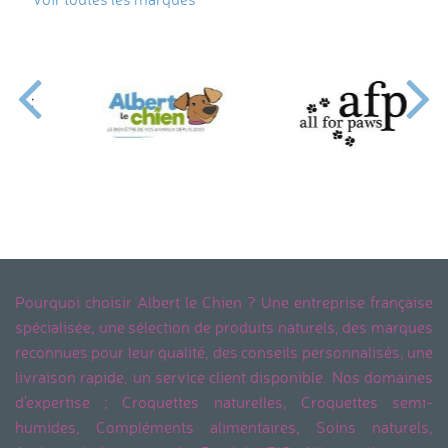
Pourquoi choisir Albert le Chien ? Une entreprise française
spécialisée, une sélection de produits naturels, des marques
reconnues pour leur qualité, des conseils personnalisés, une
livraison rapide, un service client disponible. Nos domaines
d'expertise ; Croquettes naturelles, Croquettes semi-
humides, Compléments alimentaires, Soins naturels,