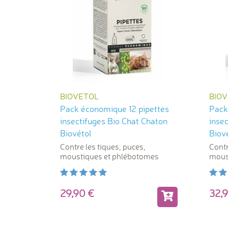
BIOVETOL
BIO
Pack économique 12 pipettes
Pack
insectifuges Bio Chat Chaton
insec
Biovétol
Biov
Contre les tiques, puces,
Contr
moustiques et phlébotomes
mous
29,90
32