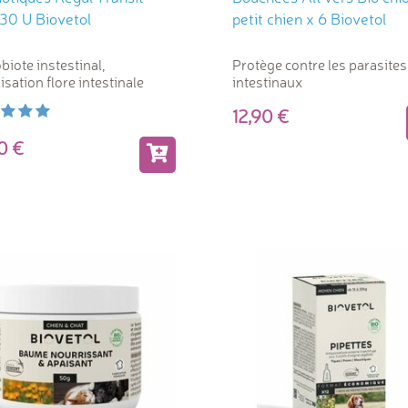
 30 U Biovetol
petit chien x 6 Biovetol
biote instestinal,
Protège contre les parasites
lisation flore intestinale
intestinaux
12,90
,90