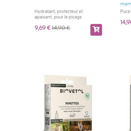
mamm
Hydratant, protecteur et
Puce 
apaisant, pour le picage
14
9,69
14,90