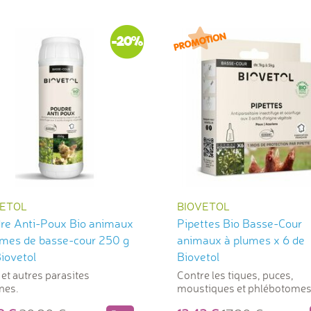
-20%
VETOL
BIOVETOL
re Anti-Poux Bio animaux
Pipettes Bio Basse-Cour
umes de basse-cour 250 g
animaux à plumes x 6 de
iovetol
Biovetol
et autres parasites
Contre les tiques, puces,
nes.
moustiques et phlébotome