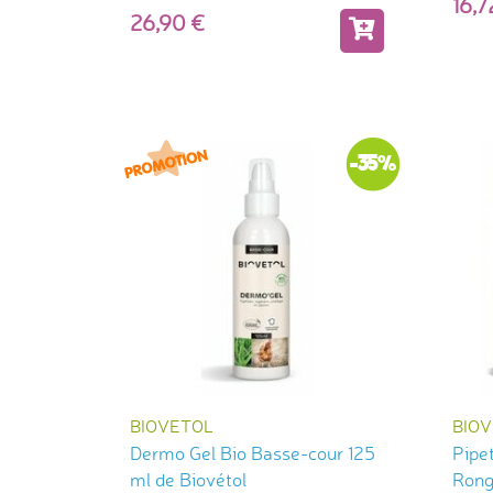
16,
26,90
-35%
BIOVETOL
BIO
Dermo Gel Bio Basse-cour 125
Pipet
ml de Biovétol
Ronge