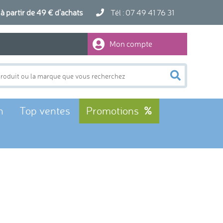
artir de 49 € d'achats
Tél : 07 49 41 76 31
Mon compte
n
Top ventes
Promotions