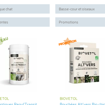
que chat
Basse-cour et oiseaux
entes
Promotions
VETOL
BIOVETOL
otiques Regul'Transit
Bouchées Alt'vers Bio chio