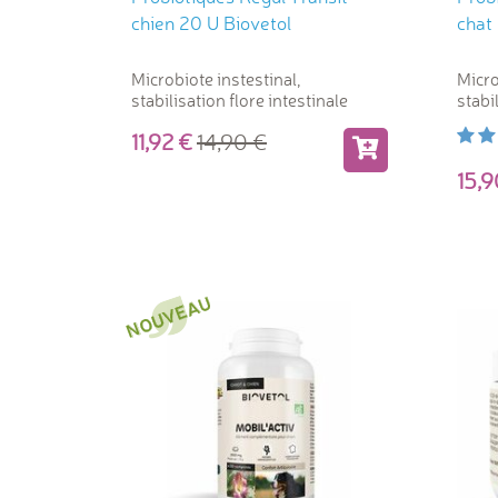
chien 20 U Biovetol
chat
Microbiote instestinal,
Micro
stabilisation flore intestinale
stabi
11,92
14,90
15