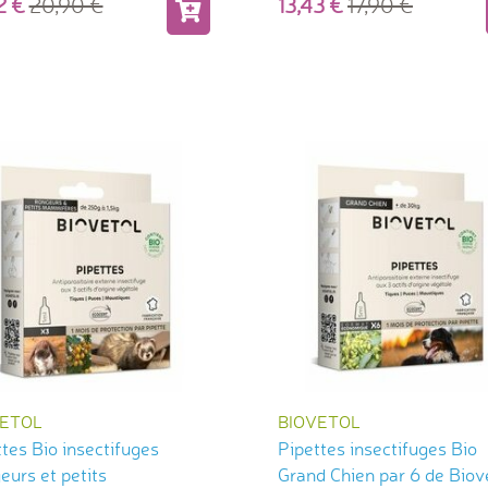
72
20,90
13,43
17,90
VETOL
BIOVETOL
tes Bio insectifuges
Pipettes insectifuges Bio
urs et petits
Grand Chien par 6 de Biov