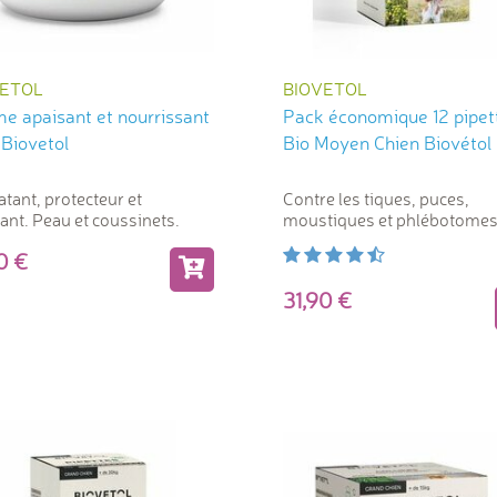
VETOL
BIOVETOL
e apaisant et nourrissant
Pack économique 12 pipet
 Biovetol
Bio Moyen Chien Biovétol
tant, protecteur et
Contre les tiques, puces,
ant. Peau et coussinets.
moustiques et phlébotome
90
31,90