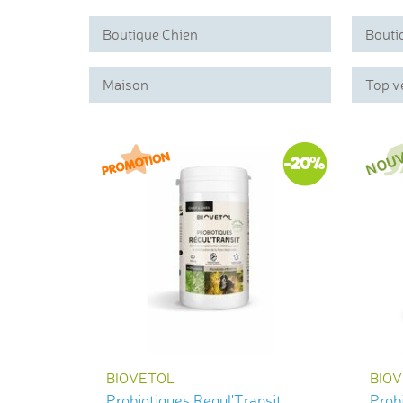
Boutique Chien
Bouti
Maison
Top v
-20%
BIOVETOL
BIO
Probiotiques Regul'Transit
Probi