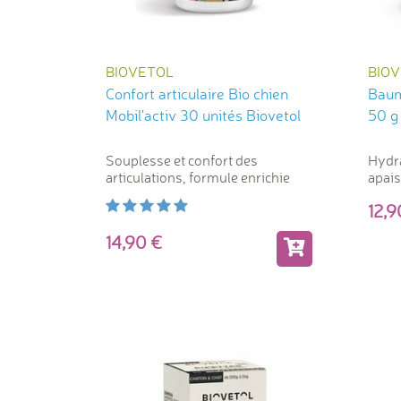
BIOVETOL
BIO
Confort articulaire Bio chien
Baum
Mobil'activ 30 unités Biovetol
50 g
Souplesse et confort des
Hydra
articulations, formule enrichie
apais
12,
14,90