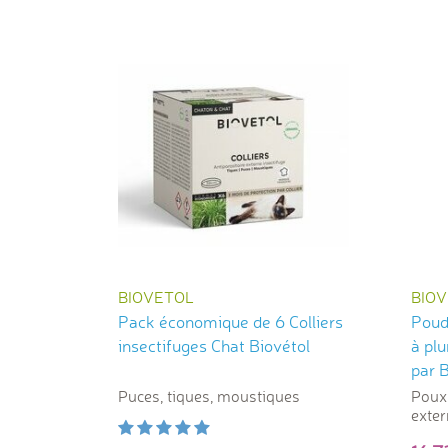
BIOVETOL
BIO
Pack économique de 6 Colliers
Poud
insectifuges Chat Biovétol
à pl
par B
Puces, tiques, moustiques
Poux 
exter