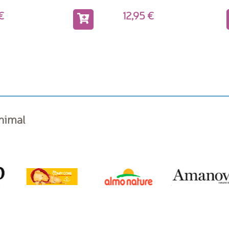
0
12,95
animal