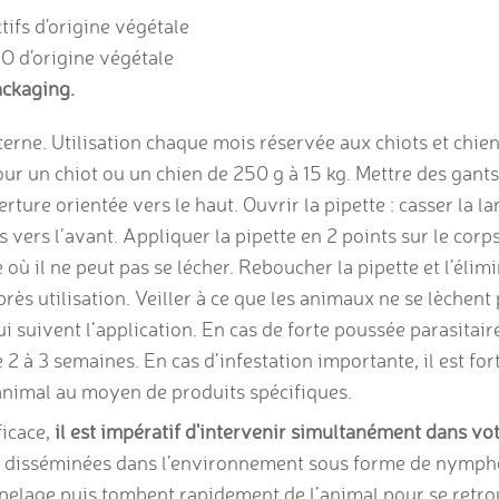
ifs d'origine végétale
O d'origine végétale
ckaging.
e. Utilisation chaque mois réservée aux chiots et chiens 
our un chiot ou un chien de 250 g à 15 kg. Mettre des gants
rture orientée vers le haut. Ouvrir la pipette : casser la l
 vers l’avant. Appliquer la pipette en 2 points sur le corp
 où il ne peut pas se lécher. Reboucher la pipette et l’élimi
ès utilisation. Veiller à ce que les animaux ne se lèchent 
 suivent l’application. En cas de forte poussée parasitaire
2 à 3 semaines. En cas d’infestation importante, il est for
animal au moyen de produits spécifiques.
ficace,
il est impératif d'intervenir simultanément dans vot
t disséminées dans l’environnement sous forme de nymphe
 pelage puis tombent rapidement de l’animal pour se retr