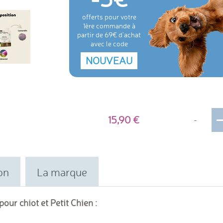
offerts pour votre
1ère commande à
partir de 69€ d'achat
avec le code
NOUVEAU
15,90
-
on
La marque
our chiot et Petit Chien :