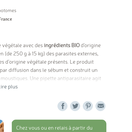
ébotomes
ne végétale avec des
ingrédients BIO
d'origine
ien (de 250 g à 15 kg) des parasites externes,
des d’origine végétale présents. Le produit
 par diffusion dans le sébum et construit un
s, moustiques.
Une pipette antiparasitaire agit
que de la peau de l’animal. La tête en étant
ire plus
collier en permet la protection. Choississez un
gétal en vente sur notre site.
Contrôlé par
ite pour l'achat d'une boite de 3 pipettes
Chez vous ou en relais à partir du