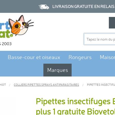
LIVRAISON GRATUITE EN RELAIS à p
S 2003
Basse-cour et oiseaux
Rongeurs
Maiso
Marques
HIOT
COLLIERS PIPETTES SPRAYS ANTIPARASITAIRES
PIPETTES INSECTIFUG
Pipettes insectifuges 
plus 1 gratuite Bioveto