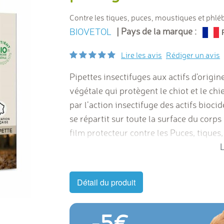
Contre les tiques, puces, moustiques et phl
| Pays de la marque :
BIOVETOL
Lire les avis
Rédiger un avis
Pipettes insectifuges aux actifs d'origi
végétale qui protègent
le chiot et le ch
par l’action insectifuge des actifs bioci
se répartit sur toute la surface du corps
film protecteur contre les Puces, tique
par diffusion dans la couche hydrolipidi
L
dépourvue
l'utilisation conjointe d’un 
collier BIOVETOL avec actif d’origine vé
Détail du produit
ECOCERT, Ecosoin bio des animaux.
OFFRE SPECIALE :1
pipette gratu
-5