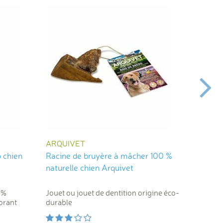
ARQUIVET
ANIBIO
 chien
Racine de bruyère à mâcher 100 %
Tic Off
naturelle chien Arquivet
chien c
0%
Jouet ou jouet de dentition origine éco-
Protecti
orant
durable