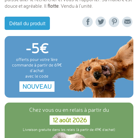
douce et agréable. Il
flotte
. Vendu à l'unité.
Détail du produit
-5
offerts pour votre 1ère
commande à partir de 69
d'achat
avec le code
NOUVEAU
Chez vous ou en relais à partir du
12 août 2026
Livraison gratuite dans les relais (à partir de 49€ d'achat)