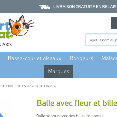
LIVRAISON GRATUITE EN RELAIS à p
S 2003
Basse-cour et oiseaux
Rongeurs
Maiso
Marques
C FLEUR ET BILLES FLOWER BALL PAR JW
Balle avec fleur et bil
Balle sonore avec des billes roulantes