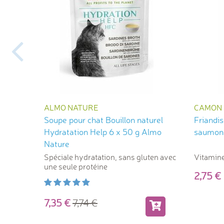
ALMO NATURE
CAMON
Soupe pour chat Bouillon naturel
Friandi
Hydratation Help 6 x 50 g Almo
saumon 
Nature
Spéciale hydratation, sans gluten avec
Vitamines
une seule protéine
2,75
7,35
7,74