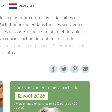
ue :
e en plastique colorée avec des billes de
Parfait pour rouler dans tous les sens, votre
tes dessus. Ce jouet stimulant et durable et
s à courir. L'action de roulement rapide
 Ce jouet pour chat mesure 5,5 centimètres de
ire plus
Chez vous ou en relais à partir du
12 août 2026
Livraison gratuite dans les relais (à partir de 49
d'achat)