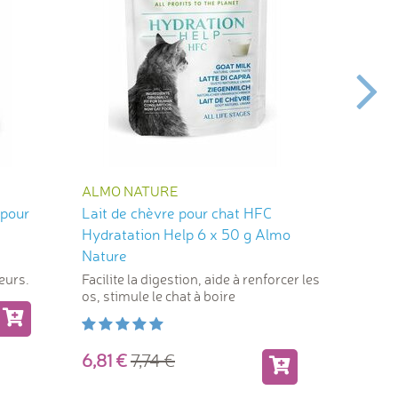
ALMO NATURE
YOW U
 pour
Lait de chèvre pour chat HFC
Lait sa
Hydratation Help 6 x 50 g Almo
et cal
Nature
eurs.
Facilite la digestion, aide à renforcer les
Hydratat
os, stimule le chat à boire
et tauri
6,81
7,74
2,85