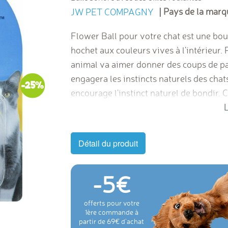
| Pays de la marq
JW PET COMPAGNY
Flower Ball pour votre chat est une boul
hochet aux couleurs vives à l'intérieur. 
animal va aimer donner des coups de pat
engagera les instincts naturels des chat
-25%
encourage l'instinct naturel de bondir.
diamètre .
L
Détail du produit
-5
offerts pour votre
1ère commande à
partir de 69€ d'achat