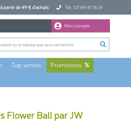
artir de 49 € d'achats
Tél : 07 49 41 76 31
Mon compte
n
Top ventes
Promotions
les Flower Ball par JW