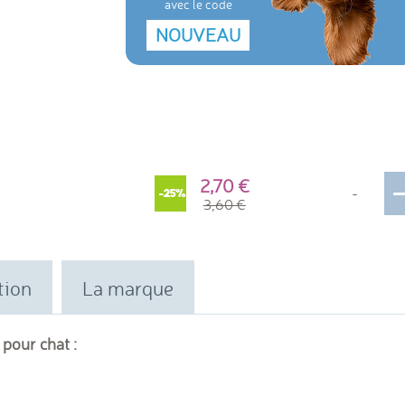
avec le code
NOUVEAU
2,70
-
-25%
3,60
tion
La marque
 pour chat :