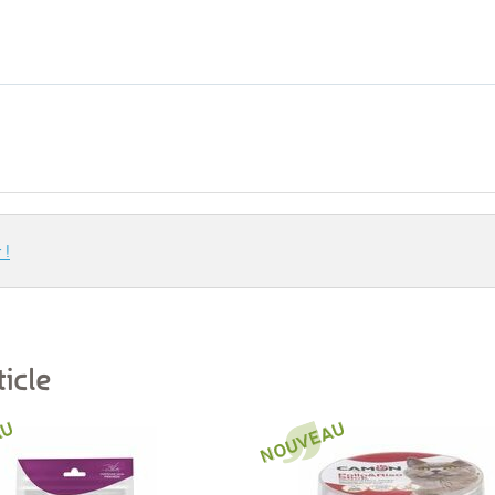
 !
icle