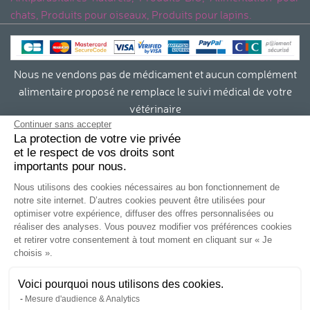
chats, Produits pour oiseaux, Produits pour lapins.
Nous ne vendons pas de médicament et aucun complément
alimentaire proposé ne remplace le suivi médical de votre
vétérinaire
Continuer sans accepter
La protection de votre vie privée
Contact
et le respect de vos droits sont
importants pour nous.
Conditions générales de vente et RGPD
Nous utilisons des cookies nécessaires au bon fonctionnement de
notre site internet. D’autres cookies peuvent être utilisées pour
Mentions légales
optimiser votre expérience, diffuser des offres personnalisées ou
réaliser des analyses. Vous pouvez modifier vos préférences cookies
Infos livraison
et retirer votre consentement à tout moment en cliquant sur « Je
choisis ».
Retours
Voici pourquoi nous utilisons des cookies.
Mesure d'audience & Analytics
Qui sommes-nous?