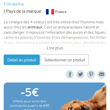
Floralpina
| Pays de la marque :
Le vinaigre des 4 voleurs est très utilisé chez l'homme mais
aussi chez les
animaux.
C'est un antiparasitaire naturel et
sans danger. Il repousse l'infestation des puces et des tiques
,
calme les piqûres d'insectes et les démangeaisons, fait briller
le poil, désodorise le pelage et assainit la peau, désinfecte les
Lire plus
plaies, désinfecte le matériel comme les brosses ou les
peignes à puces. Cette préparation est faite d'un macérât de
plantes dans du vinaigre de cidre. Désinfecte les mains. (voir
Détail du produit
Sélectionner un produit
vidéo en bas de page). C'est un remède naturel contre les
puces et tiques du chien et chat.
-5
offerts pour votre 1ère
commande à partir de 69
d'achat