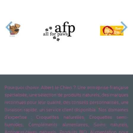
Pourquoi choisir Albert le Chien ? Une entreprise française
spécialisée, une sélection de produits naturels, des marques
reconnues pour leur qualité, des conseils personnalisés, une
livraison rapide, un service client disponible. Nos domaines
d'expertise ; Croquettes naturelles, Croquettes semi-
humides, Compléments alimentaires, Soins naturels,
Antiparasitaires naturels, Produits BIO, Alimentation pour