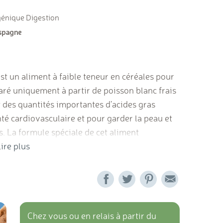
génique Digestion
st un aliment à faible teneur en céréales pour
paré uniquement à partir de poisson blanc frais
 des quantités importantes d'acides gras
té cardiovasculaire et pour garder la peau et
ts. La formule spéciale de cet aliment
aires contient de la L-Carnitine qui aidera à
ire plus
es protéines de haute qualité qui renforceront
et du phosphore pour garder vos os et vos
t une recette exclusive d' aliment naturel pour
 ni viandes déshydratées, il contient des fibres
 tels que des probiotiques, des huiles de
Chez vous ou en relais à partir du