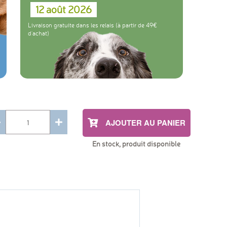
ui aideront à améliorer la fonction rénale, la
12 août 2026
boules de poils.
Livraison gratuite dans les relais (à partir de 49
d'achat)
AJOUTER AU PANIER
En stock, produit disponible