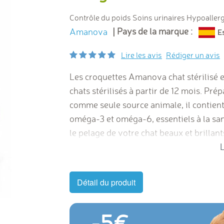
Contrôle du poids Soins urinaires Hypoaller
| Pays de la marque :
Amanova
Lire les avis
Rédiger un avis
Les croquettes Amanova chat stérilisé e
chats stérilisés à partir de 12 mois. Pré
comme seule source animale, il contient
oméga-3 et oméga-6, essentiels à la san
le pelage de votre chat beaux et brillan
hypoallergénique conçue par des vétérin
L
métaboliser les graisses et apportera d
les muscles. Nous incluons du calcium 
Détail du produit
dents solides. Amanova chat stérilisé es
chats stérilisés , sans farines de viande
-5
alimentaires et des ingrédients spéciaux