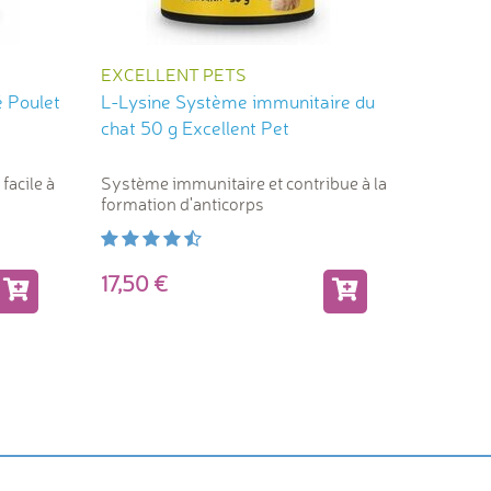
EXCELLENT PETS
CROCI
é Poulet
L-Lysine Système immunitaire du
Herbe à
chat 50 g Excellent Pet
Croci
facile à
Système immunitaire et contribue à la
Stress o
formation d'anticorps
jouets
2,40
17,50