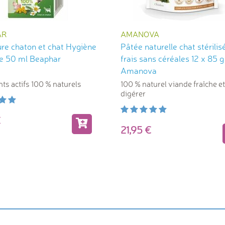
AR
AMANOVA
re chaton et chat Hygiène
Pâtée naturelle chat stérilis
ve 50 ml Beaphar
frais sans céréales 12 x 85 g
Amanova
nts actifs 100 % naturels
100 % naturel viande fraîche et 
digérer
5
21,95