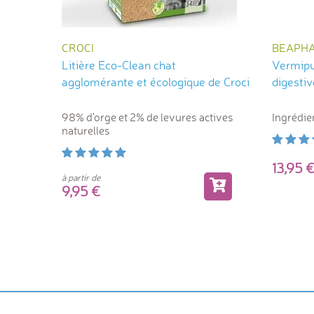
CROCI
BEAPH
Litière Eco-Clean chat
Vermipu
agglomérante et écologique de Croci
digesti
98% d'orge et 2% de levures actives
Ingrédie
naturelles
13,9
à partir de
9,95