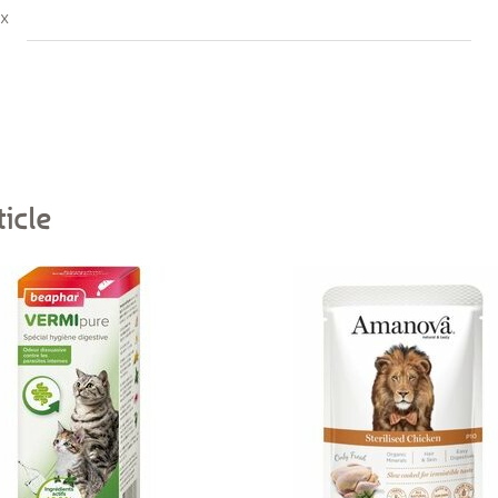
ux
icle