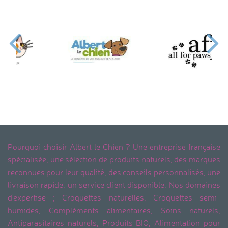
Pourquoi choisir Albert le Chien ? Une entreprise française
spécialisée, une sélection de produits naturels, des marques
reconnues pour leur qualité, des conseils personnalisés, une
livraison rapide, un service client disponible. Nos domaines
d'expertise ; Croquettes naturelles, Croquettes semi-
humides, Compléments alimentaires, Soins naturels,
Antiparasitaires naturels, Produits BIO, Alimentation pour