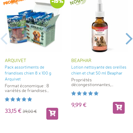
-15%
ARQUIVET
BEAPHAR
Pack assortiments de
Lotion nettoyante des oreilles
friandises chien 8 x 100 g
chien et chat 50 ml Beaphar
Arquivet
Propriétés
décongestionnantes,
Format économique : 8
antiseptiques et
variétés de friandises
analgésiques
naturelles
9,99
33,15
39,00