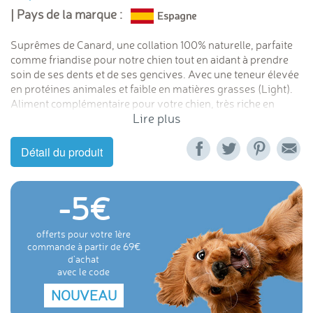
| Pays de la marque :
Suprêmes de Canard, une collation 100% naturelle, parfaite
comme friandise pour notre chien tout en aidant à prendre
soin de ses dents et de ses gencives. Avec une teneur élevée
en protéines animales et faible en matières grasses (Light).
Aliment complémentaire pour votre chien, très riche en
Lire plus
nutriments.
Détail du produit
-5
offerts pour votre 1ère
commande à partir de 69
d'achat
avec le code
NOUVEAU