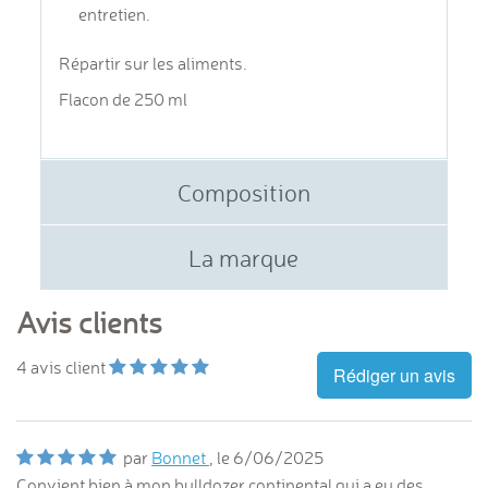
entretien.
Répartir sur les aliments.
Flacon de 250 ml
Composition
La marque
Avis clients
4
avis client
Rédiger un avis
par
Bonnet
, le
6/06/2025
Convient bien à mon bulldozer continental qui a eu des