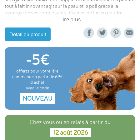
tout à fait innovant agit sur la peau et le poil grâce à la
synergie de ses composants : Graines de Lin en poudre,
Lire plus
pulpe de pommes, dextrose, partie de plantes (Ortie,
Camomille, Prêle des Champs, Guimauve, Achillée
millefeuille.
Détail du produit
-5
offerts pour votre 1ère
commande à partir de 69
d'achat
avec le code
NOUVEAU
Chez vous ou en relais à partir du
12 août 2026