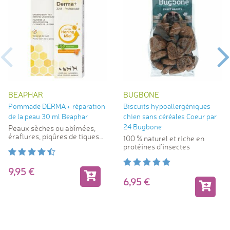
BEAPHAR
BUGBONE
Pommade DERMA+ réparation
Biscuits hypoallergéniques
de la peau 30 ml Beaphar
chien sans céréales Coeur par
24 Bugbone
Peaux sèches ou abîmées,
éraflures, piqûres de tiques
100 % naturel et riche en
ou d'insectes.
protéines d'insectes
9,95
6,95