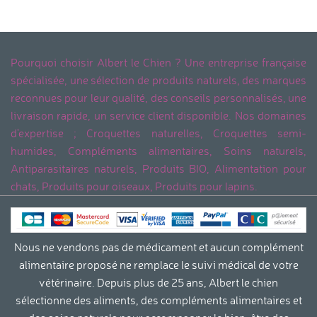
Pourquoi choisir Albert le Chien ? Une entreprise française
spécialisée, une sélection de produits naturels, des marques
reconnues pour leur qualité, des conseils personnalisés, une
livraison rapide, un service client disponible. Nos domaines
d'expertise ; Croquettes naturelles, Croquettes semi-
humides, Compléments alimentaires, Soins naturels,
Antiparasitaires naturels, Produits BIO, Alimentation pour
chats, Produits pour oiseaux, Produits pour lapins.
Nous ne vendons pas de médicament et aucun complément
alimentaire proposé ne remplace le suivi médical de votre
vétérinaire. Depuis plus de 25 ans, Albert le chien
sélectionne des aliments, des compléments alimentaires et