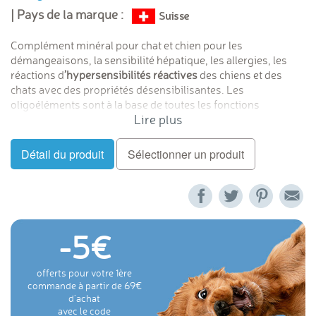
| Pays de la marque :
Complément minéral pour chat et chien pour les
démangeaisons, la sensibilité hépatique, les allergies, les
réactions d
’hypersensibilités réactives
des chiens et des
chats avec des propriétés désensibilisantes.
Les
oligoéléments sont à la base de toutes les fonctions
Lire plus
biologiques et sont indispensables à la vie. Lorsque
l’organisme de votre animal de compagnie fonctionne mal ou
moins bien, il est logique avec la vie, d’utiliser, ce qui
Détail du produit
Sélectionner un produit
naturellement active ses métabolismes : les oligoéléments.
Le but de l'usage des compléments des oligoéléments est de
rétablir les fonctions déficientes de l’organisme.
-5
offerts pour votre 1ère
commande à partir de 69
d'achat
avec le code