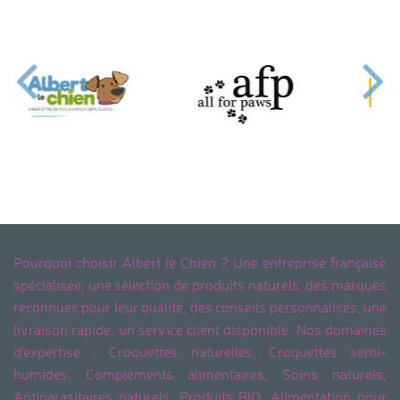
Pourquoi choisir Albert le Chien ? Une entreprise française
spécialisée, une sélection de produits naturels, des marques
reconnues pour leur qualité, des conseils personnalisés, une
livraison rapide, un service client disponible. Nos domaines
d'expertise ; Croquettes naturelles, Croquettes semi-
humides, Compléments alimentaires, Soins naturels,
Antiparasitaires naturels, Produits BIO, Alimentation pour