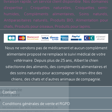
livraison rapide, un service client disponible. Nos domaines
d'expertise ; Croquettes naturelles, Croquettes semi-
humides, Compléments alimentaires, Soins naturels,
Antiparasitaires naturels, Produits BIO, Alimentation pour
chats, Produits pour oiseaux, Produits pour lapins.
Nous ne vendons pas de médicament et aucun complément
alimentaire proposé ne remplace le suivi médical de votre
vétérinaire. Depuis plus de 25 ans, Albert le chien
sélectionne des aliments, des compléments alimentaires et
des soins naturels pour accompagner le bien-être des
chiens, des chats et d'autres animaux de compagnie.
r sans accepter
ection de votre vie privée
Contact
espect de vos droits sont
ants pour nous.
Conditions générales de vente et RGPD
lisons des cookies nécessaires au bon fonctionnement de