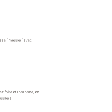
aisse " masser" avec
se faire et ronronne, en
ussière!