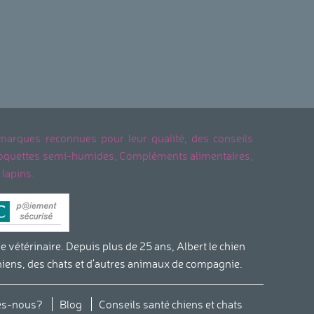
 marques reconnues pour leur qualité, des conseils
, Croquettes semi-humides, Compléments alimentaires,
 lapins.
étérinaire. Depuis plus de 25 ans, Albert le chien
hiens, des chats et d'autres animaux de compagnie.
s réglementations. Personnalisez vos préférences pour contrôler
s-nous?
Blog
Conseils santé chiens et chats