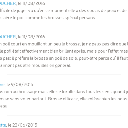
OUCHER
, le
11/08/2016
difficile de juger vu qu'en ce moment elle a des soucis de peau et de
ni aère le poil comme les brosses spécial persans.
OUCHER
, le
11/08/2016
r un poil court en mouillant un peu la brosse, je ne peux pas dire que
 le poil était effectivement bien brillant après, mais pour l'effet ma
ime pas: il préfère la brosse en poil de soie, peut-être parce qu' il fa
'aiment pas être mouillés en général.
ane
, le
9/08/2015
s non au brossage mais elle se tortille dans tous les sens quand je
osse sans voler partout. Brosse efficace, elle enlève bien les pouss
'eau.
tte
, le
23/06/2015