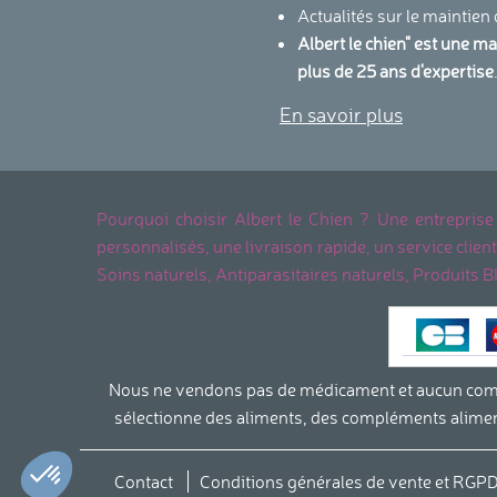
Actualités sur le maintien
Albert le chien" est une m
plus de 25 ans d'expertise
En savoir plus
Pourquoi choisir Albert le Chien ? Une entreprise
personnalisés, une livraison rapide, un service cli
Soins naturels, Antiparasitaires naturels, Produits B
Nous ne vendons pas de médicament et aucun complé
sélectionne des aliments, des compléments aliment
Axeptio consent
Plateforme de Gestion du Consentement : Personnalisez vo
Notre plateforme vous permet d'adapter et de gérer vos param
Contact
Conditions générales de vente et RGP