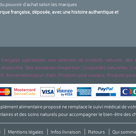
 du pouvoir d'achat selon les marques
arque française, déposée, avec une histoire authentique et
.
 française spécialisée, une sélection de produits naturels, des
ent disponible. Nos domaines d'expertise ; Croquettes naturelles
IO, Alimentation pour chats, Produits pour oiseaux, Produits pour
ment alimentaire proposé ne remplace le suivi médical de votre v
aires et des soins naturels pour accompagner le bien-être des c
s Options
ètres de confidentialité, en garantissant la conformité avec le
D
Mentions légales
Infos livraison
Retours
Qui somme