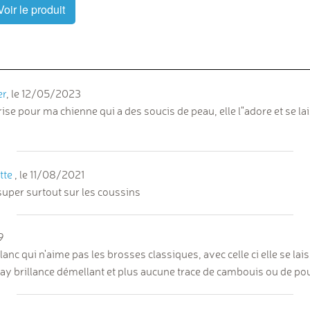
Voir le produit
er
, le
12/05/2023
 prise pour ma chienne qui a des soucis de peau, elle l"adore et se l
tte
, le
11/08/2021
super surtout sur les coussins
9
anc qui n'aime pas les brosses classiques, avec celle ci elle se lais
ay brillance démellant et plus aucune trace de cambouis ou de po