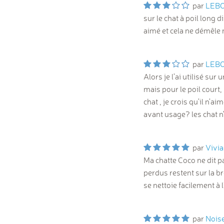
par
LEB
sur le chat à poil long 
aimé et cela ne démêle 
par
LEB
Alors je l'ai utilisé su
mais pour le poil court,
chat , je crois qu'il n'a
avant usage? les chat n
par
Vivi
Ma chatte Coco ne dit pa
perdus restent sur la br
se nettoie facilement à l
par
Noise