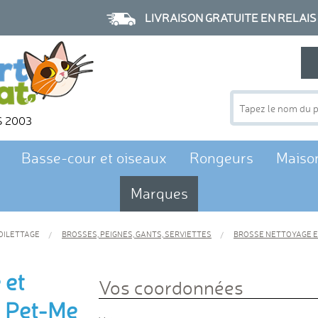
LIVRAISON GRATUITE EN RELAIS à p
S 2003
Basse-cour et oiseaux
Rongeurs
Maiso
Marques
OILETTAGE
BROSSES, PEIGNES, GANTS, SERVIETTES
BROSSE NETTOYAGE E
 et
Vos coordonnées
s Pet-Me