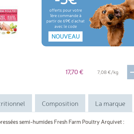
offerts pour votre
1ère commande à
partir de 69€ d'achat
avec le code
NOUVEAU
17,70
7,08 €/kg
ritionnel
Composition
La marque
 pressées semi-humides Fresh Farm Poultry Arquivet :