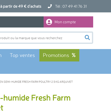
artir de 49 € d'achats
Tél : 07 49 41 76 31
Mon compte
n
Top ventes
Promotions
N SEMI-HUMIDE FRESH FARM POULTRY 2.5 KG ARQUIVET
i-humide Fresh Farm
t