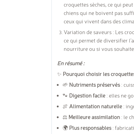
croquettes sèches, ce qui peut
chiens qui ne boivent pas suf
ceux qui vivent dans des clim
Variation de saveurs : Les cr
ce qui permet de diversifier l'
nourriture ou si vous souhaitez
En résumé :
✨
Pourquoi choisir les croquettes
🌱
Nutriments préservés
: cuis
🐾
Digestion facile
: elles ne g
🍖
Alimentation naturelle
: ing
⚖️
Meilleure assimilation
: le c
🌍
Plus responsables
: fabrica