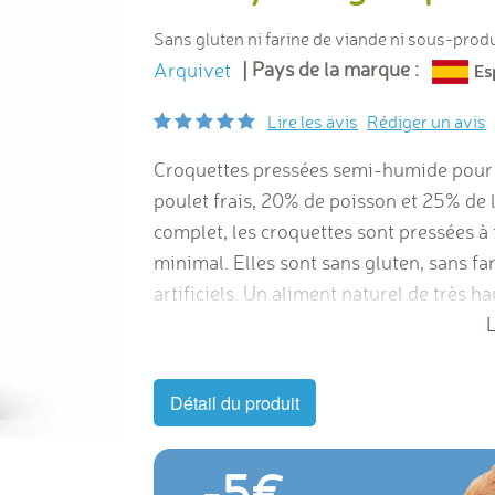
Sans gluten ni farine de viande ni sous-produ
| Pays de la marque :
Arquivet
Lire les avis
Rédiger un avis
Croquettes pressées semi-humide pour t
poulet frais, 20% de poisson et 25% de 
complet, les croquettes sont pressées à
minimal. Elles sont sans gluten, sans fa
artificiels. Un aliment naturel de très h
température.
Pas de gluten, ni farine de
L
de colorants artificiels. Développées pa
Détail du produit
-5