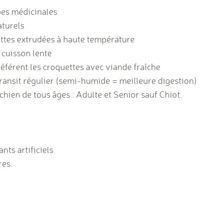
bes médicinales
turels
ettes extrudées à haute température
 cuisson lente
éférent les croquettes avec viande fraîche
transit régulier (semi-humide = meilleure digestion)
chien de tous âges : Adulte et Senior sauf Chiot.
nts artificiels
res.