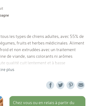
it
ous les types de chiens adultes, avec 55% de
légumes, fruits et herbes médicinales. Aliment
 froid et non extrudées avec un traitement
rine de viande, sans colorants ni arômes
aute qualité cuit lentement et à basse
 viande, ni sous-produit. Pas d'aromatisants, ni
ire plus
r des vétérinaires.
Chez vous ou en relais à partir du