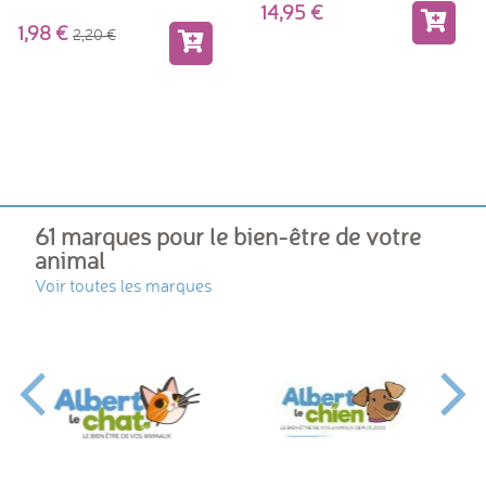
Granulés tout-en-un
14,95
1,98
2,20
61 marques pour le bien-être de votre
animal
Voir toutes les marques