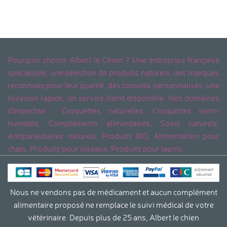
Pourquoi choisir Albert le Chien ? Une entreprise française
spécialisée, une sélection de produits naturels, des marques
reconnues pour leur qualité, des conseils personnalisés, une
livraison rapide, un service client disponible. Nos domaines
d'expertise ; Croquettes naturelles, Croquettes semi-
humides, Compléments alimentaires, Soins naturels,
Antiparasitaires naturels, Produits BIO, Alimentation pour
chats, Produits pour oiseaux, Produits pour lapins.
Nous ne vendons pas de médicament et aucun complément
alimentaire proposé ne remplace le suivi médical de votre
vétérinaire. Depuis plus de 25 ans, Albert le chien