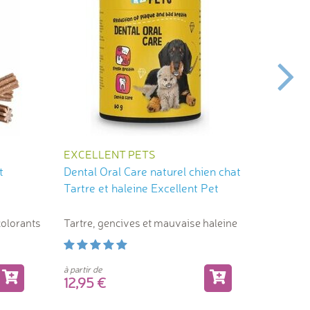
EXCELLENT PETS
BRIT
t
Dental Oral Care naturel chien chat
Friandi
Tartre et haleine Excellent Pet
Antistr
colorants
Tartre, gencives et mauvaise haleine
Mélange 
le stress
à partir de
12,95
5,2