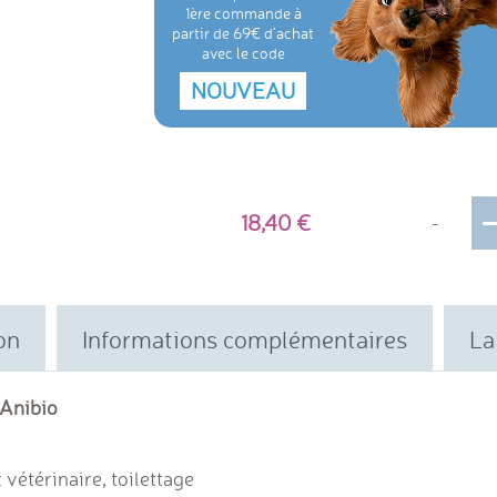
1ère commande à
partir de 69€ d'achat
avec le code
NOUVEAU
18,40
-
on
Informations complémentaires
La
'Anibio
vétérinaire, toilettage