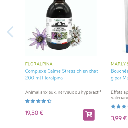
FLORALPINA
MARLY 
Complexe Calme Stress chien chat
Bouchée
200 ml Floralpina
g par Ma
Animal anxieux, nerveux ou hyperactif
Effets a
valérian
19,50
3,99