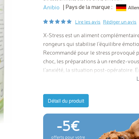
| Pays de la marque :
Anibio
Lire les avis
Rédiger un avis
X-Stress est un aliment complémentaire 
rongeurs qui stabilise l’équilibre émotio
Recommandé pour le stress provoqué par 
choc, les préparations à un rendez-vous,
l'anxiété, la situation post-opératoire.
de Bach.
L
Détail du produit
-5
offerts pour votre