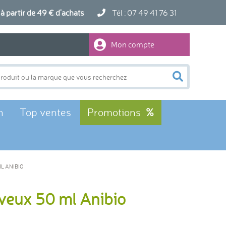
artir de 49 € d'achats
Tél : 07 49 41 76 31
Mon compte
n
Top ventes
Promotions
L ANIBIO
rveux 50 ml Anibio