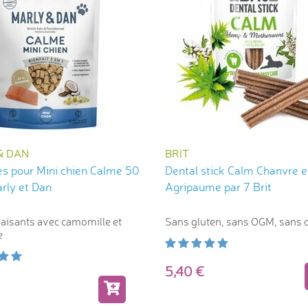
& DAN
BRIT
s pour Mini chien Calme 50
Dental stick Calm Chanvre e
rly et Dan
Agripaume par 7 Brit
paisants avec camomille et
Sans gluten, sans OGM, sans 
e
5,40