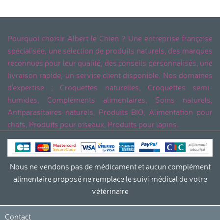
Pourquoi choisir Albert le Chien ? Une entreprise française
spécialisée, une sélection de produits naturels, des marques
reconnues pour leur qualité, des conseils personnalisés, une
livraison rapide, un service client disponible. Nos domaines
d'expertise ; Croquettes naturelles, Croquettes semi-
humides, Compléments alimentaires, Soins naturels,
Antiparasitaires naturels, Produits BIO, Alimentation pour
chats, Produits pour oiseaux, Produits pour lapins.
Nous ne vendons pas de médicament et aucun complément
alimentaire proposé ne remplace le suivi médical de votre
vétérinaire
Continuer sans accepter
La protection de votre vie privée
Contact