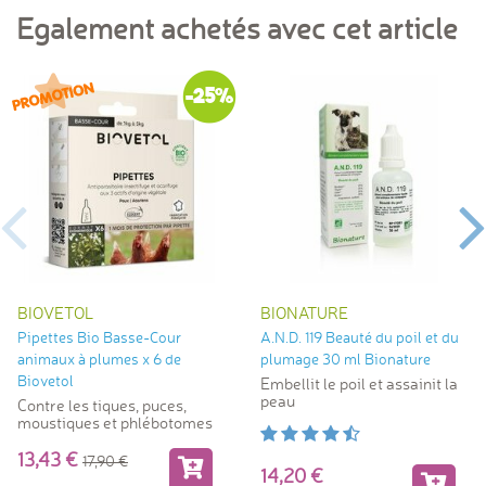
Egalement achetés avec cet article
-25%
BIOVETOL
BIONATURE
Pipettes Bio Basse-Cour
A.N.D. 119 Beauté du poil et du
animaux à plumes x 6 de
plumage 30 ml Bionature
Biovetol
Embellit le poil et assainit la
peau
Contre les tiques, puces,
moustiques et phlébotomes
13,43
17,90
14,20