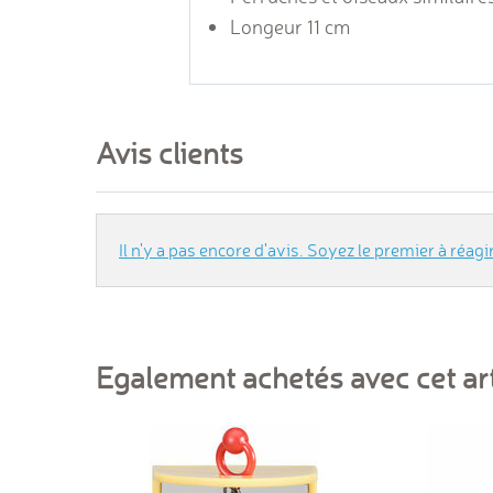
Longeur 11 cm
Avis clients
Il n'y a pas encore d'avis. Soyez le premier à réagir
Egalement achetés avec cet art