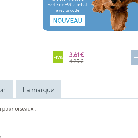
partir de 69€ d'achat
avec le code
NOUVEAU
3,61
-
-15%
4,25
on
La marque
 pour oiseaux :
s