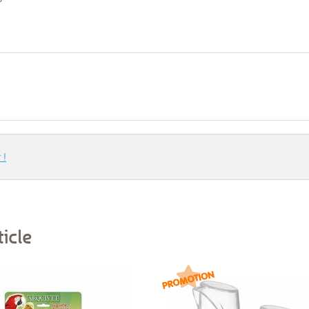
 !
icle