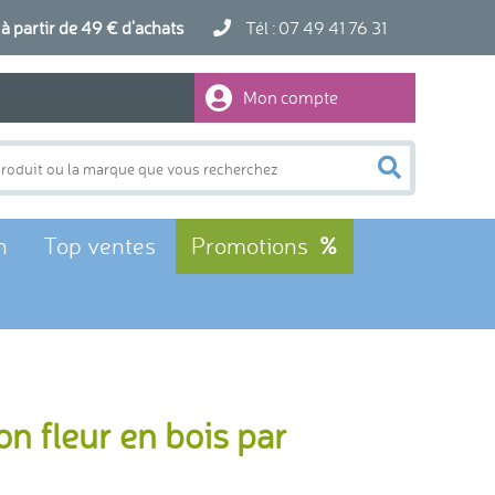
artir de 49 € d'achats
Tél : 07 49 41 76 31
Mon compte
n
Top ventes
Promotions
n fleur en bois par