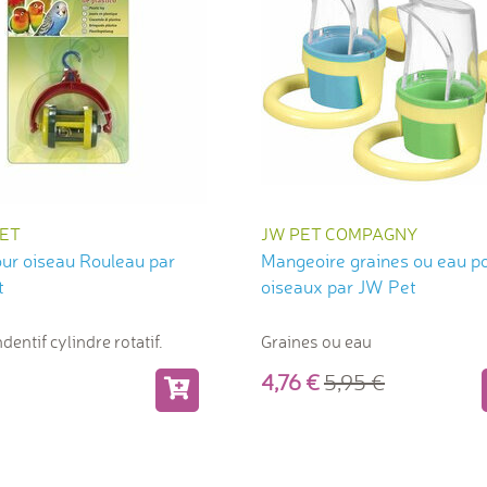
ET
JW PET COMPAGNY
our oiseau Rouleau par
Mangeoire graines ou eau p
t
oiseaux par JW Pet
entif cylindre rotatif.
Graines ou eau
4,76
5,95