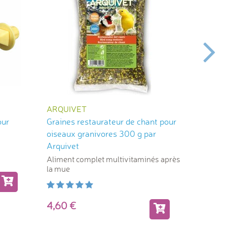
ARQUIVET
JW PE
our
Graines restaurateur de chant pour
Baignoi
oiseaux granivores 300 g par
Arquivet
Aliment complet multivitaminés après
Bien sta
la mue
4,76
4,60