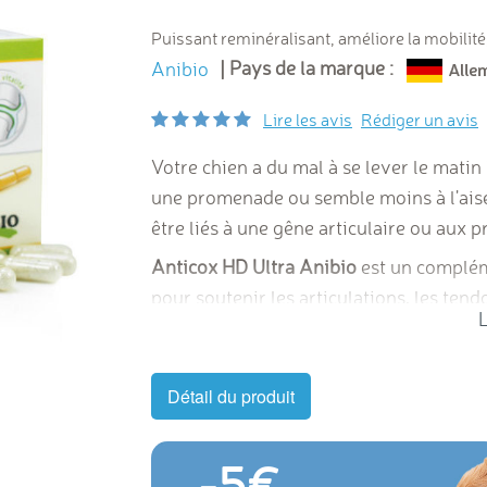
Puissant reminéralisant, améliore la mobilité
| Pays de la marque :
Anibio
Lire les avis
Rédiger un avis
Votre chien a du mal à se lever le matin 
une promenade ou semble moins à l'ais
être liés à une gêne articulaire ou aux p
Anticox HD Ultra Anibio
est un complém
pour soutenir les articulations, les tend
L
chiens et des chats. Sa formule associe la
de moule verte (
Perna canaliculus
) et l
pour contribuer au confort articulaire 
Détail du produit
Il est particulièrement recommandé pour
prédisposées aux problèmes articulaires
-5