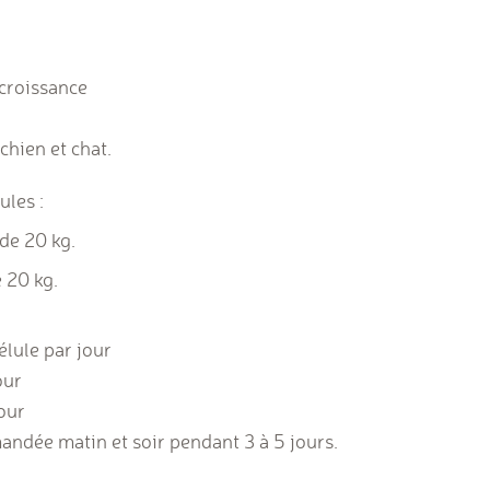
croissance
hien et chat.
les :
de 20 kg.
 20 kg.
élule par jour
our
jour
ndée matin et soir pendant 3 à 5 jours.