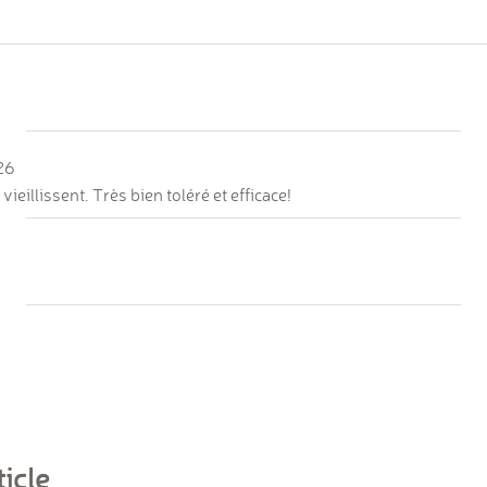
p
26
eillissent. Très bien toléré et efficace!
icle