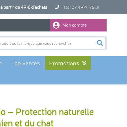
artir de 49 € d'achats
Tél : 07 49 41 76 31
Mon compte
n
Top ventes
Promotions
o – Protection naturelle
hien et du chat