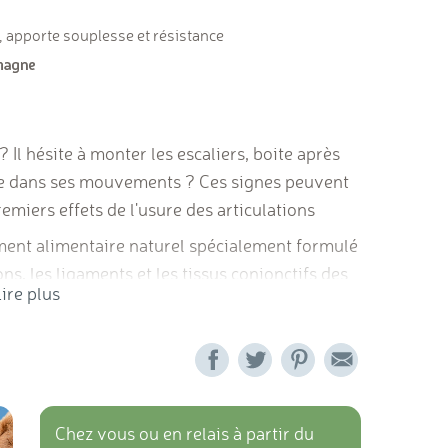
, apporte souplesse et résistance
? Il hésite à monter les escaliers, boite après
e dans ses mouvements ? Ces signes peuvent
remiers effets de l'usure des articulations
ent alimentaire naturel spécialement formulé
ons, les ligaments et les tissus conjonctifs des
ire plus
 prêle des champs, la griffe du diable, l'extrait
'écorce de saule, des ingrédients sélectionnés
et à la souplesse des mouvements.
 les chiens seniors, les grandes races
, les chiens sportifs ou les animaux
Chez vous ou en relais à partir du