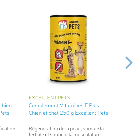
EXCELLENT PETS
FLORA
 chien
Complément Vitamines E Plus
Curcuma
llent Pets
Chien et chat 250 g Excellent Pets
chat 10
ification
Régénération de la peau, stimule la
Contrib
fertilité et soutient la musculature.
articula