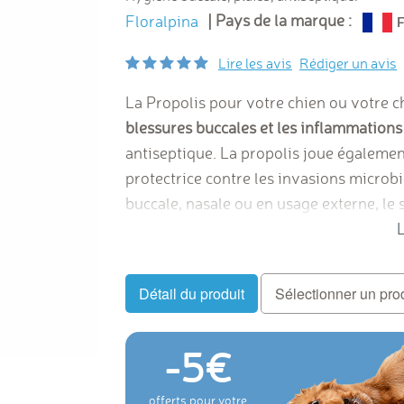
| Pays de la marque :
Floralpina
Lire les avis
Rédiger un avis
La Propolis pour votre chien ou votre ch
blessures buccales et les inflammations
antiseptique. La propolis joue égaleme
protectrice contre les invasions microb
buccale, nasale ou en usage externe, le
stimulera les défenses immunitaires et c
L
chat. La propolis renforce les défenses i
Détail du produit
Sélectionner un pro
-5
offerts pour votre