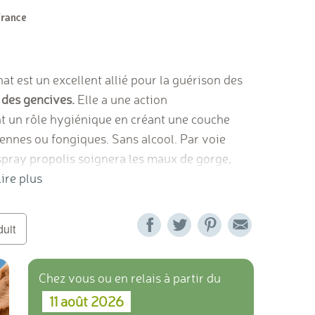
at est un excellent allié pour la guérison des
 des gencives.
Elle a une action
nt un rôle hygiénique en créant une couche
iennes ou fongiques. Sans alcool. Par voie
 spray propolis soignera les maux de gorge,
icatrisera les plaies de vos animaux, chien et
ire plus
mmunitaires et facilite la cicatrisation.
duit
Chez vous ou en relais à partir du
11 août 2026