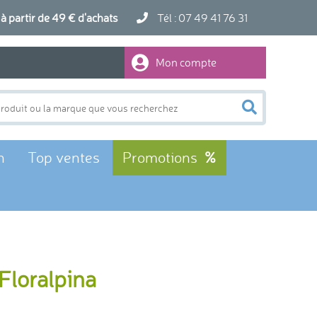
artir de 49 € d'achats
Tél : 07 49 41 76 31
Mon compte
n
Top ventes
Promotions
 Floralpina