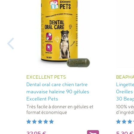
EXCELLENT PETS
BEAPH
Dental oral care chien tartre
Lingett
mauvaise haleine 90 gélules
Oreilles
Excellent Pets
30 Bea
Très facile à donner en gélules et
100% vé
format économique
d'ingréd
32,95
5,30