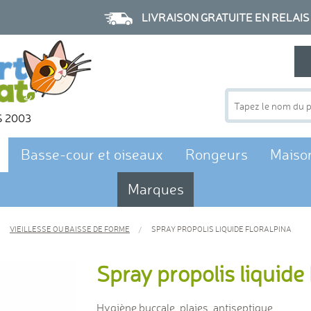
LIVRAISON GRATUITE EN RELAIS à p
S 2003
Basse-cour et oiseaux
Rongeurs
Maiso
Marques
VIEILLESSE OU BAISSE DE FORME
SPRAY PROPOLIS LIQUIDE FLORALPINA
Spray propolis liquide
Hygiène buccale, plaies, antiseptique.