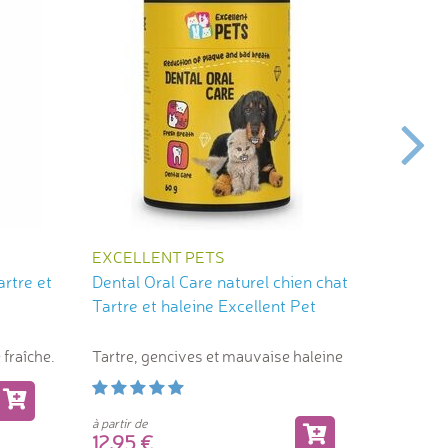
EXCELLENT PETS
BRIT
artre et
Dental Oral Care naturel chien chat
Dental 
Tartre et haleine Excellent Pet
Camomil
 fraîche.
Tartre, gencives et mauvaise haleine
Sans gl
à partir de
5,4
12,95