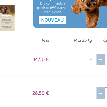
1ère commande à
partir de 69€ d'achat
avec le code
NOUVEAU
Prix
Prix au kg
Qu
14,50
-
26,50
-