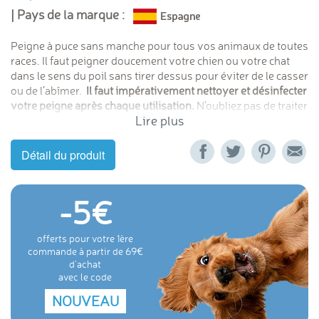
| Pays de la marque :
Peigne à puce sans manche pour tous vos animaux de toutes
races. Il faut peigner doucement votre chien ou votre chat
dans le sens du poil sans tirer dessus pour éviter de le casser
ou de l’abîmer.
Il faut impérativement nettoyer et désinfecter
votre peigne après chaque utilisation.
N'oubliez pas de traiter
Lire plus
votre animal avec un
insectifuge naturel non toxique
en
vente dans la rubrique anti-puce chien ou anti puce chat et de
désinsectiser votre habitat et votre voiture avec un
Détail du produit
insecticide non toxique comme la lotion Habitat Biovétol ou
le Mélaflon en spray.
-5
offerts pour votre 1ère
commande à partir de 69
d'achat
avec le code
NOUVEAU