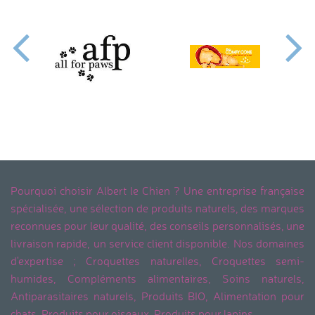
Pourquoi choisir Albert le Chien ? Une entreprise française
spécialisée, une sélection de produits naturels, des marques
reconnues pour leur qualité, des conseils personnalisés, une
livraison rapide, un service client disponible. Nos domaines
d'expertise ; Croquettes naturelles, Croquettes semi-
humides, Compléments alimentaires, Soins naturels,
Antiparasitaires naturels, Produits BIO, Alimentation pour
chats, Produits pour oiseaux, Produits pour lapins.