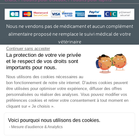
Nous ne vendons pas de médicament et aucun complément
alimentaire proposé ne remplace le suivi médical de votre
vétérinaire
Continuer sans accepter
La protection de votre vie privée
Contact
et le respect de vos droits sont
importants pour nous.
Conditions générales de vente et RGPD
Nous utilisons des cookies nécessaires au
bon fonctionnement de notre site internet. D’autres cookies peuvent
Mentions légales
être utilisées pour optimiser votre expérience, diffuser des offres
personnalisées ou réaliser des analyses. Vous pouvez modifier vos
Infos livraison
préférences cookies et retirer votre consentement à tout moment en
cliquant sur « Je choisis ».
Retours
Voici pourquoi nous utilisons des cookies.
Mesure d'audience & Analytics
Qui sommes-nous?