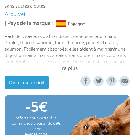
sans sucres ajoutés
Arquivet
| Pays de la marque :
Pack de 5 saveurs de friandises crémeuses pour chats.
Poulet, thon et saumon, thon et morue, poulet et crabe,
saumon. Facilement absorbés, elles aident à maintenir une
digestion saine. Sans céréales, sans gluten. Sans colorants,
conservateurs ni sucres ajoutés. Une friandise exquise que
Lire plus
nos chats lècheront avec délice. Elles sont également très
utiles pour l'hydratation de votre chat.
Détail du produit
-5
offerts pour votre 1ère
commande à partir de 69
d'achat
avec le code