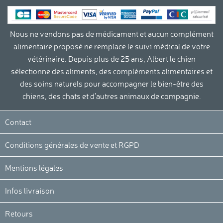
Nous ne vendons pas de médicament et aucun complément
alimentaire proposé ne remplace le suivi médical de votre
vétérinaire. Depuis plus de 25 ans, Albert le chien
sélectionne des aliments, des compléments alimentaires et
des soins naturels pour accompagner le bien-être des
chiens, des chats et d'autres animaux de compagnie.
Continuer sans accepter
La protection de votre vie privée
Contact
et le respect de vos droits sont
importants pour nous.
Conditions générales de vente et RGPD
Nous utilisons des cookies nécessaires au
bon fonctionnement de notre site internet. D’autres cookies peuvent
Mentions légales
être utilisées pour optimiser votre expérience, diffuser des offres
personnalisées ou réaliser des analyses. Vous pouvez modifier vos
Infos livraison
préférences cookies et retirer votre consentement à tout moment en
cliquant sur « Je choisis ».
Retours
Voici pourquoi nous utilisons des cookies.