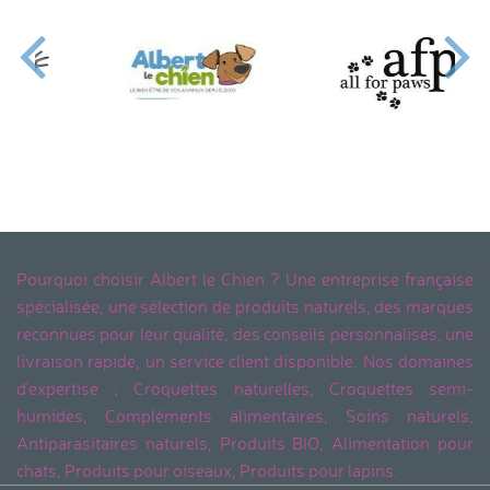
Pourquoi choisir Albert le Chien ? Une entreprise française
spécialisée, une sélection de produits naturels, des marques
reconnues pour leur qualité, des conseils personnalisés, une
livraison rapide, un service client disponible. Nos domaines
d'expertise ; Croquettes naturelles, Croquettes semi-
humides, Compléments alimentaires, Soins naturels,
Antiparasitaires naturels, Produits BIO, Alimentation pour
chats, Produits pour oiseaux, Produits pour lapins.