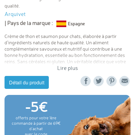
qualité.
Arquivet
| Pays de la marque :
Crème de thon et saumon pour chats, élaborée à partir
d'ingrédients naturels de haute qualité.
Un aliment
complémentaire savoureux et nutritif qui contribue à une
bonne hydratation, essentielle au bon fonctionnement des
reins.
Sans céréales ni gluten. Un véritable délice que votre
Lire plus
chat va adorer.
Détail du produit
-5
offerts pour votre 1ère
commande à partir de 69
d'achat
avec le code