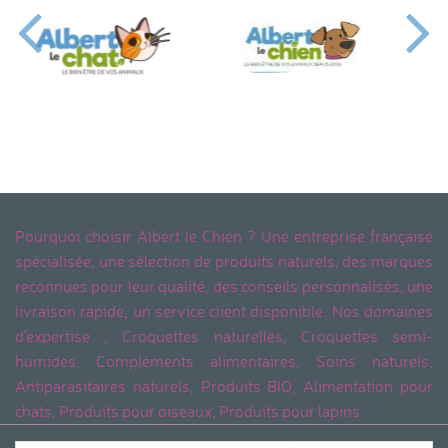
Pourquoi choisir Albert le Chien ? Une entreprise française
spécialisée, une sélection de produits naturels, des marques
reconnues pour leur qualité, des conseils personnalisés, une
livraison rapide, un service client disponible. Nos domaines
d'expertise ; Croquettes naturelles, Croquettes semi-
humides, Compléments alimentaires, Soins naturels,
Antiparasitaires naturels, Produits BIO, Alimentation pour
chats, Produits pour oiseaux, Produits pour lapins.