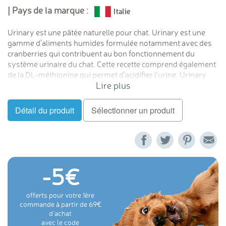
| Pays de la marque :
Urinary est une pâtée naturelle pour chat. Urinary est
une
gamme d'aliments humides formulée notamment avec des
cranberries qui contribuent au bon fonctionnement du
système urinaire du chat. Cette recette
comprend également
de la DL-méthionine qui permet d'acidifier l'urine.
Urinary
Lire plus
Help apportent une bonne hydratation naturelle et sont
idéales pour les chats présentant une sensibilité du système
urinaire. Enrichies avec des vitamines et des minéraux, elles
Détail du produit
Sélectionner un produit
offrent un repas complet savoureux pour les chats adultes.
-5
offerts pour votre 1ère
commande à partir de 69
d'achat
avec le code