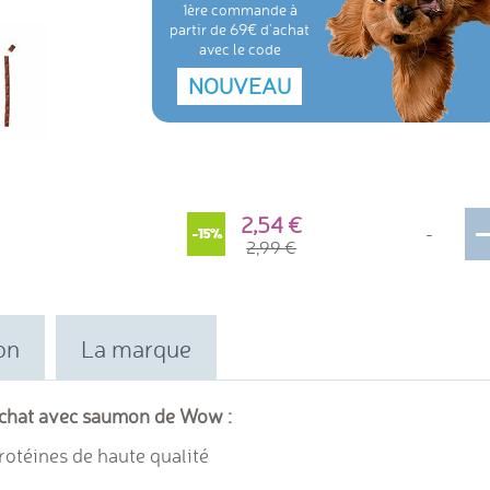
1ère commande à
partir de 69€ d'achat
avec le code
NOUVEAU
2,54
-
-15%
2,99
on
La marque
r chat avec saumon de Wow :
rotéines de haute qualité