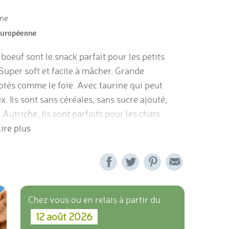
ine
euf sont le snack parfait pour les petits
uper soft et facile à mâcher. Grande
ptés comme le foie. Avec taurine qui peut
. Ils sont sans céréales, sans sucre ajouté,
 Autriche, ils sont parfaits pour les chats
s*, glycérine, sucres ajoutés, tests sur les
ire plus
.
Chez vous ou en relais à partir du
12 août 2026