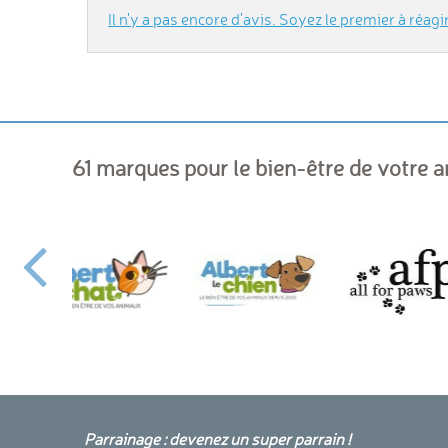
Il n'y a pas encore d'avis. Soyez le premier à réagir
61 marques pour le bien-être de votre 
Parrainage : devenez un super parrain !