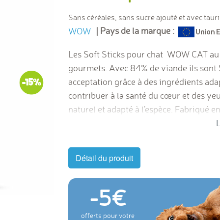
Sans céréales, sans sucre ajouté et avec taur
| Pays de la marque :
WOW
Les Soft Sticks pour chat WOW CAT au bo
gourmets. Avec 84% de viande ils sont S
acceptation grâce à des ingrédients ada
-15%
contribuer à la santé du cœur et des yeux
naturel et adapté à l'espèce. Fabriqué en
à partir de 4 mois.
Fabriqué sans
céréale
L
animaux, colorants, ni arômes artificiels
Détail du produit
-5
offerts pour votre