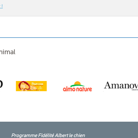
 !
animal
Programme Fidélité Albert le chien