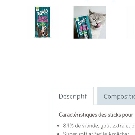
Descriptif
Compositi
Caractéristiques des sticks pou
84% de viande, goût extra et p
Super soft et
facile à mâcher