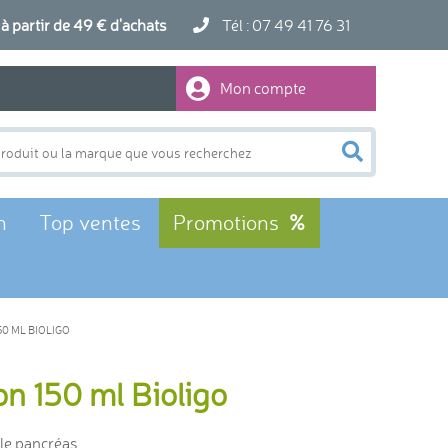
artir de 49 € d'achats
Tél : 07 49 41 76 31
Mon compte
n
Top ventes
Promotions
50 ML BIOLIGO
on 150 ml Bioligo
t le pancréas.