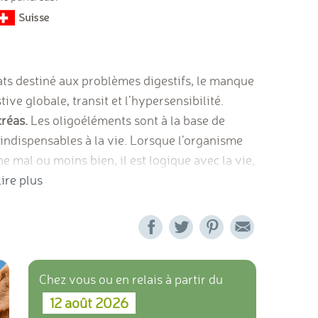
ats destiné aux problèmes digestifs, le manque
tive globale, transit et l’hypersensibilité.
créas.
Les oligoéléments sont à la base de
 indispensables à la vie. Lorsque l’organisme
 mal ou moins bien, il est logique avec la vie,
ses métabolismes : les oligoéléments. Le but de
ire plus
ts est de rétablir les fonctions déficientes de
Chez vous ou en relais à partir du
12 août 2026