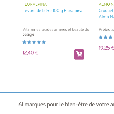
FLORALPINA
ALMO N
Levure de bière 100 g Floralpina
Croquett
Almo N
Vitamines, acides aminés et beauté du
Prébioti
pelage
19,2
12,40
61 marques pour le bien-être de votre 