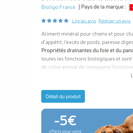
| Pays de la marque :
Bioligo France
Lire les avis
Rédiger un avis
Aliment minéral pour chiens et pour ch
d’appétit, l'excès de poids, paresse diges
Propriétés drainantes du foie et du pan
toutes les fonctions biologiques et sont
de votre animal de compagnie fonctionne
d’utiliser, ce qui naturellement active 
L
l'usage des compléments des oligoélémen
l’organisme.
Détail du produit
-5
offerts pour votre