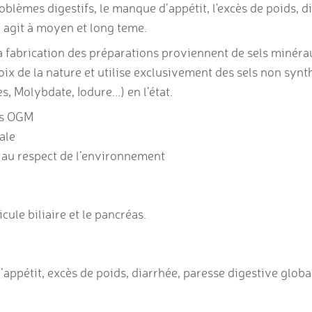
problèmes digestifs, le manque d’appétit, l'excès de poids, 
e agit à moyen et long teme.
a fabrication des préparations proviennent de sels minéraux
hoix de la nature et utilise exclusivement des sels non synt
, Molybdate, Iodure...) en l’état.
ns OGM
ale
au respect de l’environnement
icule biliaire et le pancréas.
ppétit, excès de poids, diarrhée, paresse digestive global