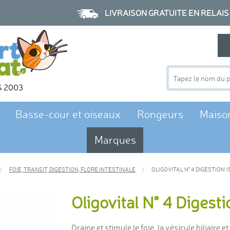
LIVRAISON GRATUITE EN RELAIS à p
S 2003
Basse-cour et oiseaux
Rongeurs
Maiso
Marques
FOIE, TRANSIT, DIGESTION, FLORE INTESTINALE
OLIGOVITAL N° 4 DIGESTION 1
Oligovital N° 4 Digesti
Draine et stimule le foie, la vésicule biliaire e