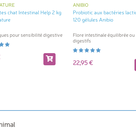
ATURE
ANIBIO
es chat Intestinal Help 2 kg
Probiotic aux bactéries lact
ature
120 gélules Anibio
ques pour sensibilité digestive
Flore intestinale équilibrée ou
digestifs
5
22,95
animal