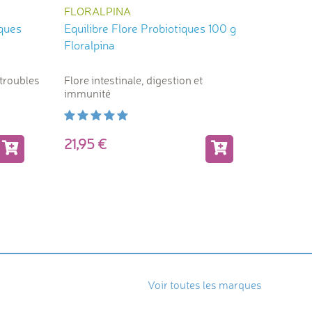
FLORALPINA
BIONA
iques
Equilibre Flore Probiotiques 100 g
A.N.D. 
Floralpina
30 ml B
 troubles
Flore intestinale, digestion et
Détox, f
immunité
aliments
21,95
14,2
Voir toutes les marques