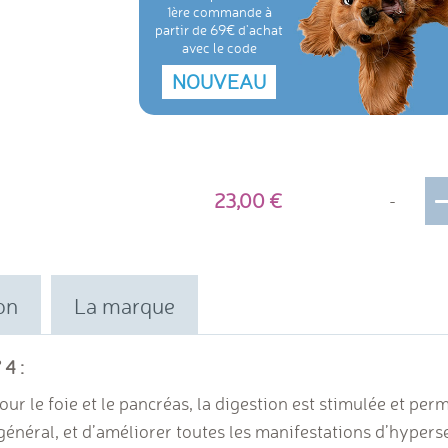
1ère commande à
partir de 69€ d'achat
avec le code
NOUVEAU
23,00
-
on
La marque
 4 :
r le foie et le pancréas, la digestion est stimulée et perme
n général, et d’améliorer toutes les manifestations d’hyper