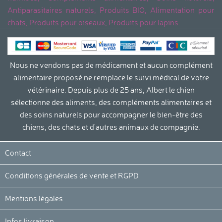
Antiparasitaires naturels, Produits BIO, Alimentation pour
chats, Produits pour oiseaux, Produits pour lapins.
Nous ne vendons pas de médicament et aucun complément
alimentaire proposé ne remplace le suivi médical de votre
vétérinaire. Depuis plus de 25 ans, Albert le chien
sélectionne des aliments, des compléments alimentaires et
des soins naturels pour accompagner le bien-être des
chiens, des chats et d'autres animaux de compagnie.
Continuer sans accepter
La protection de votre vie privée
Contact
et le respect de vos droits sont
importants pour nous.
Conditions générales de vente et RGPD
Nous utilisons des cookies nécessaires au
bon fonctionnement de notre site internet. D’autres cookies peuvent
Mentions légales
être utilisées pour optimiser votre expérience, diffuser des offres
personnalisées ou réaliser des analyses. Vous pouvez modifier vos
Infos livraison
préférences cookies et retirer votre consentement à tout moment en