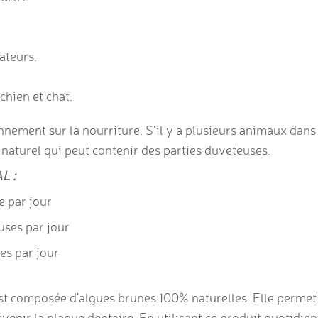
ateurs.
hien et chat.
nement sur la nourriture. S’il y a plusieurs animaux dans 
t naturel qui peut contenir des parties duveteuses.
L :
e par jour
uses par jour
es par jour
t composée d'algues brunes 100% naturelles. Elle permet
révenir la plaque dentaire. En utilisant ce produit quotidi