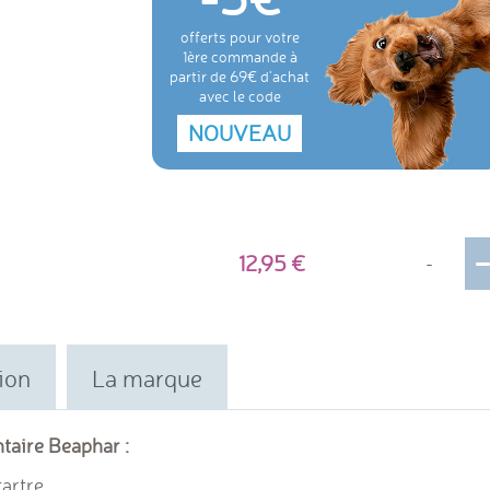
offerts pour votre
1ère commande à
partir de 69€ d'achat
avec le code
NOUVEAU
12,95
-
ion
La marque
ntaire Beaphar :
tartre