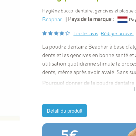
Hygiène bucco-dentaire, gencives et plaque 
| Pays de la marque :
Beaphar
Lire les avis
Rédiger un avis
La poudre dentaire Beaphar à base d’al
dents et les gencives en bonne santé et 
utilisation quotidienne stimule le proc
dents, même après avoir avalé. Sans su
Pourquoi donner de la poudre dentaire 
L
chaque jour sur la surface des dents. Si 
problèmes de gencive, des caries et une
de votre animal grâce à la poudre dentai
Détail du produit
problèmes bucco-dentaires et procure u
-5