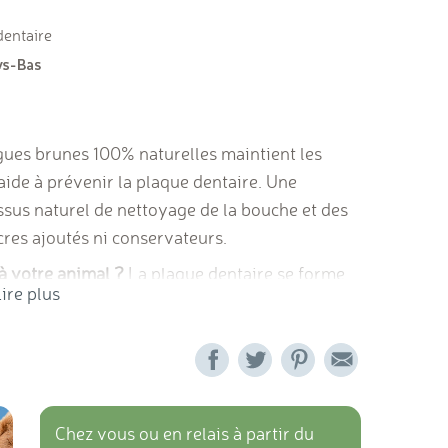
dentaire
gues brunes 100% naturelles maintient les
aide à prévenir la plaque dentaire. Une
essus naturel de nettoyage de la bouche et des
cres ajoutés ni conservateurs.
à votre animal ?
La plaque dentaire se forme
ire plus
elle n’est pas éliminée, elle peut entrainer des
 mauvaise haleine. Prenez soin de la dentition
re Beaphar. Elle limite l’apparition des
ne haleine fraîche.
Chez vous ou en relais à partir du