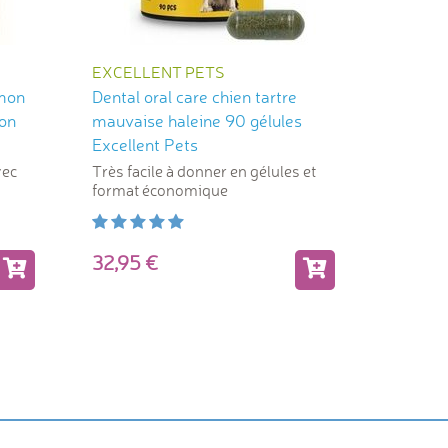
EXCELLENT PETS
CAMON
umon
Dental oral care chien tartre
Cookies
mon
mauvaise haleine 90 gélules
assorti
Excellent Pets
vec
Très facile à donner en gélules et
Contre l
format économique
formule
32,95
4,2